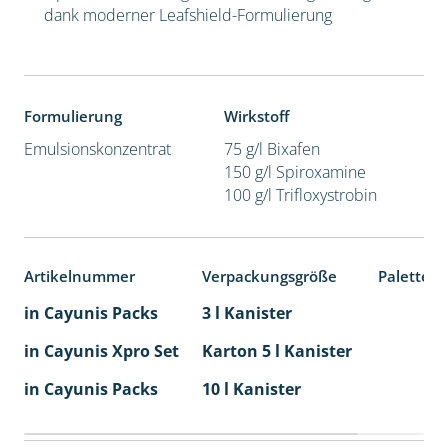
dank moderner Leafshield-Formulierung
Formulierung
Wirkstoff
Emulsionskonzentrat
75 g/l Bixafen
150 g/l Spiroxamine
100 g/l Trifloxystrobin
Artikelnummer
Verpackungsgröße
Palettene
in Cayunis Packs
3 l Kanister
in Cayunis Xpro Set
Karton 5 l Kanister
40
in Cayunis Packs
10 l Kanister