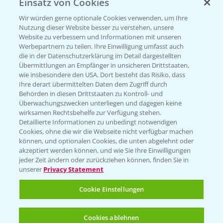
Einsatz von Cookies
Beratung auf WhatsApp
T.
+49 (0)174 346 564 1
Wir würden gerne optionale Cookies verwenden, um Ihre
Nutzung dieser Website besser zu verstehen, unsere
Website zu verbessern und Informationen mit unseren
KONTAKT
Werbepartnern zu teilen. Ihre Einwilligung umfasst auch
die in der Datenschutzerklärung im Detail dargestellten
Übermittlungen an Empfänger in unsicheren Drittstaaten,
Hilfe in Notfällen
wie insbesondere den USA. Dort besteht das Risiko, dass
Ihre derart übermittelten Daten dem Zugriff durch
T.
+49 (0)214/30-20220
Behörden in diesen Drittstaaten zu Kontroll- und
Überwachungszwecken unterliegen und dagegen keine
wirksamen Rechtsbehelfe zur Verfügung stehen.
Detaillierte Informationen zu unbedingt notwendigen
Cookies, ohne die wir die Webseite nicht verfügbar machen
können, und optionalen Cookies, die unten abgelehnt oder
akzeptiert werden können, und wie Sie Ihre Einwilligungen
jeder Zeit ändern oder zurückziehen können, finden Sie in
Folgen Sie uns
unserer
Privacy Statement
Cookie Einstellungen
Cookies ablehnen