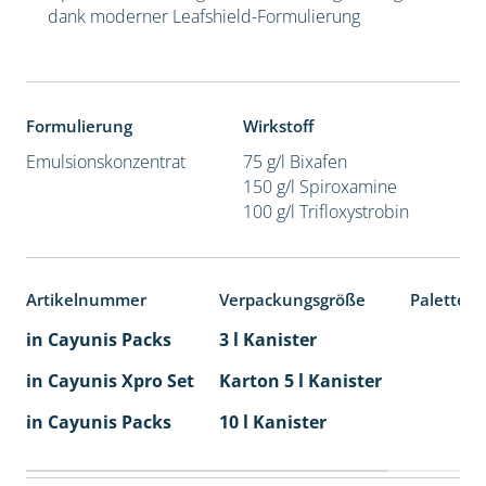
dank moderner Leafshield-Formulierung
Formulierung
Wirkstoff
Emulsionskonzentrat
75 g/l Bixafen
150 g/l Spiroxamine
100 g/l Trifloxystrobin
Artikelnummer
Verpackungsgröße
Palettene
in Cayunis Packs
3 l Kanister
in Cayunis Xpro Set
Karton 5 l Kanister
40
in Cayunis Packs
10 l Kanister