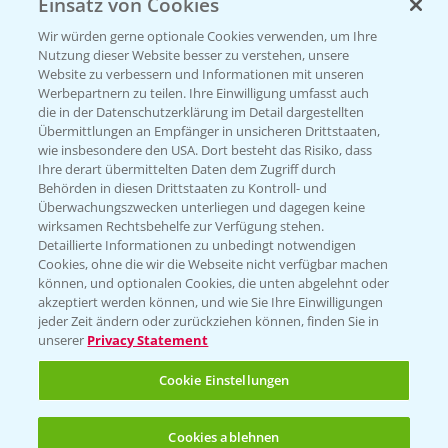
Einsatz von Cookies
Beratung auf WhatsApp
T.
+49 (0)174 346 564 1
Wir würden gerne optionale Cookies verwenden, um Ihre
Nutzung dieser Website besser zu verstehen, unsere
Website zu verbessern und Informationen mit unseren
KONTAKT
Werbepartnern zu teilen. Ihre Einwilligung umfasst auch
die in der Datenschutzerklärung im Detail dargestellten
Übermittlungen an Empfänger in unsicheren Drittstaaten,
Hilfe in Notfällen
wie insbesondere den USA. Dort besteht das Risiko, dass
Ihre derart übermittelten Daten dem Zugriff durch
T.
+49 (0)214/30-20220
Behörden in diesen Drittstaaten zu Kontroll- und
Überwachungszwecken unterliegen und dagegen keine
wirksamen Rechtsbehelfe zur Verfügung stehen.
Detaillierte Informationen zu unbedingt notwendigen
Cookies, ohne die wir die Webseite nicht verfügbar machen
können, und optionalen Cookies, die unten abgelehnt oder
akzeptiert werden können, und wie Sie Ihre Einwilligungen
jeder Zeit ändern oder zurückziehen können, finden Sie in
Folgen Sie uns
unserer
Privacy Statement
Cookie Einstellungen
Cookies ablehnen