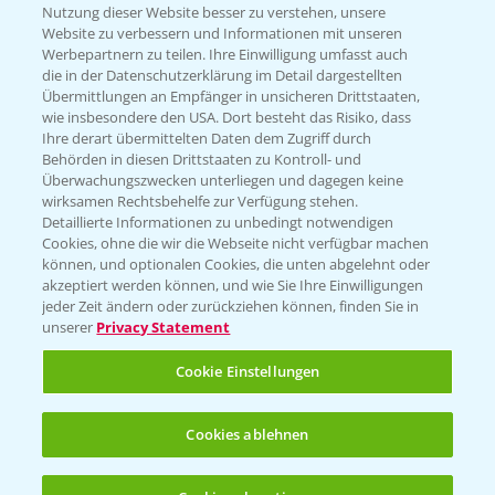
Nutzung dieser Website besser zu verstehen, unsere
Website zu verbessern und Informationen mit unseren
KONTAKT
Werbepartnern zu teilen. Ihre Einwilligung umfasst auch
die in der Datenschutzerklärung im Detail dargestellten
Übermittlungen an Empfänger in unsicheren Drittstaaten,
Hilfe in Notfällen
wie insbesondere den USA. Dort besteht das Risiko, dass
Ihre derart übermittelten Daten dem Zugriff durch
T.
+49 (0)214/30-20220
Behörden in diesen Drittstaaten zu Kontroll- und
Überwachungszwecken unterliegen und dagegen keine
wirksamen Rechtsbehelfe zur Verfügung stehen.
Detaillierte Informationen zu unbedingt notwendigen
Cookies, ohne die wir die Webseite nicht verfügbar machen
können, und optionalen Cookies, die unten abgelehnt oder
akzeptiert werden können, und wie Sie Ihre Einwilligungen
jeder Zeit ändern oder zurückziehen können, finden Sie in
Folgen Sie uns
unserer
Privacy Statement
Cookie Einstellungen
Cookies ablehnen