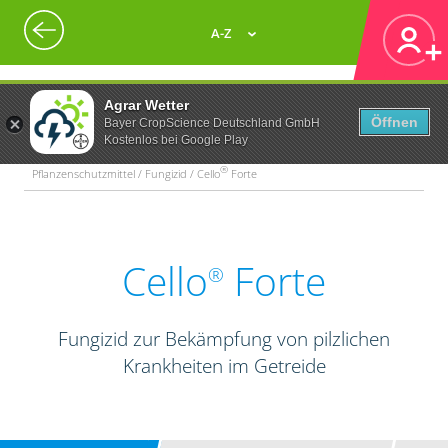
A-Z
Agrar Wetter
Öffnen
Bayer CropScience Deutschland GmbH
Kostenlos bei Google Play
®
Pflanzenschutzmittel / Fungizid / Cello
Forte
Cello
Forte
®
Fungizid zur Bekämpfung von pilzlichen
Krankheiten im Getreide