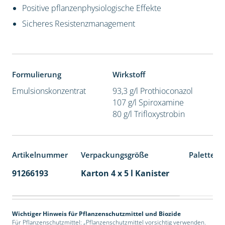
Positive pflanzenphysiologische Effekte
Sicheres Resistenzmanagement
Formulierung
Wirkstoff
Emulsionskonzentrat
93,3 g/l Prothioconazol
107 g/l Spiroxamine
80 g/l Trifloxystrobin
Artikelnummer
Verpackungsgröße
Palettene
91266193
Karton 4 x 5 l Kanister
40
Wichtiger Hinweis für Pflanzenschutzmittel und Biozide
Für Pflanzenschutzmittel: „Pflanzenschutzmittel vorsichtig verwenden.