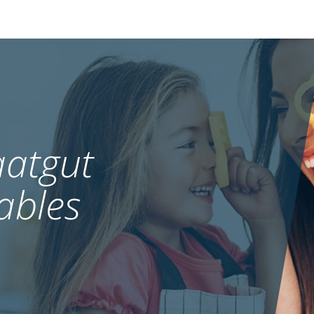
atgut
ables