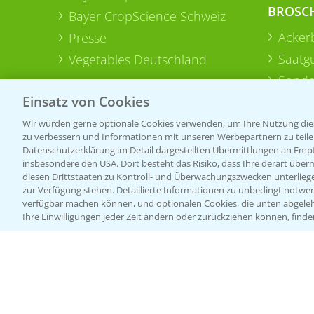
BROSC
Bayer CropScience Schweiz
Acker
Presse
Saatg
Vegetables Deutschland
Sonde
Einsatz von Cookies
Wir würden gerne optionale Cookies verwenden, um Ihre Nutzung dies
zu verbessern und Informationen mit unseren Werbepartnern zu teilen.
Datenschutzerklärung im Detail dargestellten Übermittlungen an Empfä
insbesondere den USA. Dort besteht das Risiko, dass Ihre derart über
diesen Drittstaaten zu Kontroll- und Überwachungszwecken unterlie
zur Verfügung stehen. Detaillierte Informationen zu unbedingt notwen
verfügbar machen können, und optionalen Cookies, die unten abgeleh
Ihre Einwilligungen jeder Zeit ändern oder zurückziehen können, finde