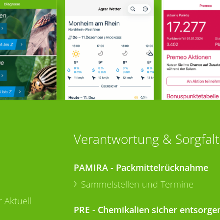
Verantwortung & Sorgfalt
PAMIRA - Packmittelrücknahme
Sammelstellen und Termine
 Aktuell
PRE - Chemikalien sicher entsorge