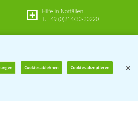
Hilfe in Notfällen
T.
+49 (0)214/30-20220
llungen
Cookies ablehnen
Cookies akzeptieren
Öffnen