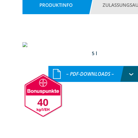
PRODUKTINFO
ZULASSUNGSA
5 l
– PDF-DOWNLOADS –
40