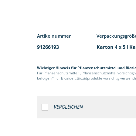
Artikelnummer
Verpackungsgröß
91266193
Karton 4 x 5 l K
Wichtiger Hinweis für Pflanzenschutzmittel und Biozi
Für Pflanzenschutzmittel: „Pflanzenschutzmittel vorsichtig
befolgen.“ Für Biozide: „Biozidprodukte vorsichtig verwend
VERGLEICHEN