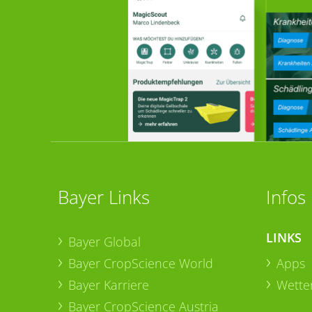
Bayer Links
Infos
LINKS
Bayer Global
Bayer CropScience World
Apps
Bayer Karriere
Wetter
Bayer CropScience Austria