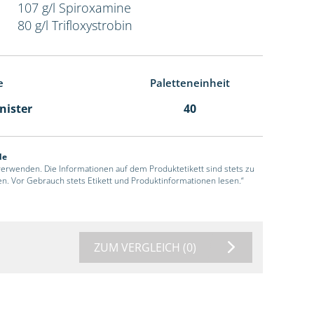
107 g/l Spiroxamine
80 g/l Trifloxystrobin
e
Paletteneinheit
anister
40
de
 verwenden. Die Informationen auf dem Produktetikett sind stets zu
en. Vor Gebrauch stets Etikett und Produktinformationen lesen.“
ZUM VERGLEICH
(0)