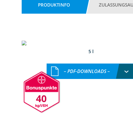
PRODUKTINFO
ZULASSUNGSA
5 l
– PDF-DOWNLOADS –
40