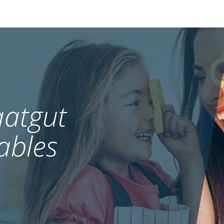
atgut
ables