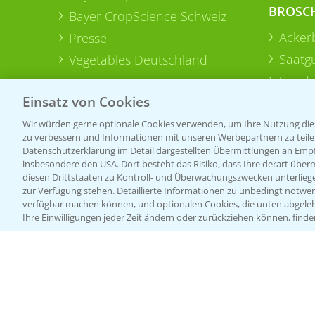
BROSC
Bayer CropScience Schweiz
Acker
Presse
Saatg
Vegetables Deutschland
Sonde
Einsatz von Cookies
Wir würden gerne optionale Cookies verwenden, um Ihre Nutzung dies
zu verbessern und Informationen mit unseren Werbepartnern zu teilen.
Datenschutzerklärung im Detail dargestellten Übermittlungen an Empfä
insbesondere den USA. Dort besteht das Risiko, dass Ihre derart über
diesen Drittstaaten zu Kontroll- und Überwachungszwecken unterlie
zur Verfügung stehen. Detaillierte Informationen zu unbedingt notwen
verfügbar machen können, und optionalen Cookies, die unten abgeleh
Ihre Einwilligungen jeder Zeit ändern oder zurückziehen können, finde