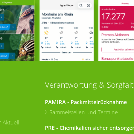
Verantwortung & Sorgfalt
PAMIRA - Packmittelrücknahme
Sammelstellen und Termine
 Aktuell
PRE - Chemikalien sicher entsorge