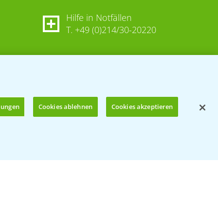
Hilfe in Notfällen
T.
+49 (0)214/30-20220
llungen
Cookies ablehnen
Cookies akzeptieren
Öffnen