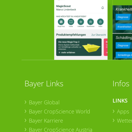
Bayer Links
Infos
LINKS
Bayer Global
Bayer CropScience World
Apps
Bayer Karriere
Wetter
Bayer CropScience Austria