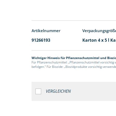
Artikelnummer
Verpackungsgröß
91266193
Karton 4 x 5 l K
Wichtiger Hinweis für Pflanzenschutzmittel und Biozi
Für Pflanzenschutzmittel: „Pflanzenschutzmittel vorsichtig
befolgen.“ Für Biozide: „Biozidprodukte vorsichtig verwend
VERGLEICHEN