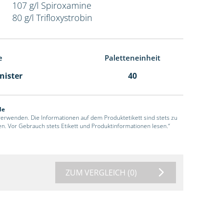
107 g/l Spiroxamine
80 g/l Trifloxystrobin
e
Paletteneinheit
anister
40
de
 verwenden. Die Informationen auf dem Produktetikett sind stets zu
en. Vor Gebrauch stets Etikett und Produktinformationen lesen.“
ZUM VERGLEICH
(0)