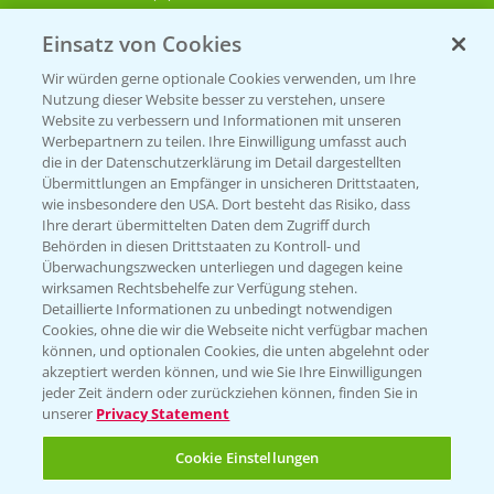
Einsatz von Cookies
KONTAKT
Wir würden gerne optionale Cookies verwenden, um Ihre
Nutzung dieser Website besser zu verstehen, unsere
Hilfe in Notfällen
Website zu verbessern und Informationen mit unseren
T.
+49 (0)214/30-20220
Werbepartnern zu teilen. Ihre Einwilligung umfasst auch
die in der Datenschutzerklärung im Detail dargestellten
Übermittlungen an Empfänger in unsicheren Drittstaaten,
wie insbesondere den USA. Dort besteht das Risiko, dass
Ihre derart übermittelten Daten dem Zugriff durch
Behörden in diesen Drittstaaten zu Kontroll- und
Überwachungszwecken unterliegen und dagegen keine
wirksamen Rechtsbehelfe zur Verfügung stehen.
Folgen Sie uns
Detaillierte Informationen zu unbedingt notwendigen
Cookies, ohne die wir die Webseite nicht verfügbar machen
können, und optionalen Cookies, die unten abgelehnt oder
akzeptiert werden können, und wie Sie Ihre Einwilligungen
jeder Zeit ändern oder zurückziehen können, finden Sie in
unserer
Privacy Statement
Cookie Einstellungen