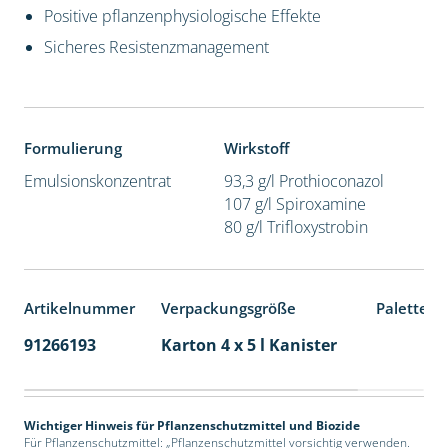
Positive pflanzenphysiologische Effekte
Sicheres Resistenzmanagement
Formulierung
Wirkstoff
Emulsionskonzentrat
93,3 g/l Prothioconazol
107 g/l Spiroxamine
80 g/l Trifloxystrobin
Artikelnummer
Verpackungsgröße
Palettene
91266193
Karton 4 x 5 l Kanister
40
Wichtiger Hinweis für Pflanzenschutzmittel und Biozide
Für Pflanzenschutzmittel: „Pflanzenschutzmittel vorsichtig verwenden.