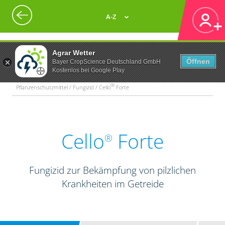
A-Z
Agrar Wetter
Öffnen
Bayer CropScience Deutschland GmbH
Kostenlos bei Google Play
®
Pflanzenschutzmittel / Fungizid / Cello
Forte
Cello
Forte
®
Fungizid zur Bekämpfung von pilzlichen
Krankheiten im Getreide