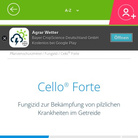
A-Z
Agrar Wetter
Öffnen
Bayer CropScience Deutschland GmbH
Kostenlos bei Google Play
®
Pflanzenschutzmittel / Fungizid / Cello
Forte
Cello
Forte
®
Fungizid zur Bekämpfung von pilzlichen
Krankheiten im Getreide