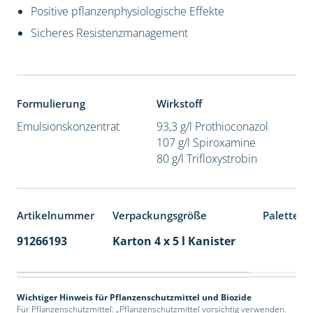
Positive pflanzenphysiologische Effekte
Sicheres Resistenzmanagement
Formulierung
Wirkstoff
Emulsionskonzentrat
93,3 g/l Prothioconazol
107 g/l Spiroxamine
80 g/l Trifloxystrobin
Artikelnummer
Verpackungsgröße
Palettene
91266193
Karton 4 x 5 l Kanister
40
Wichtiger Hinweis für Pflanzenschutzmittel und Biozide
Für Pflanzenschutzmittel: „Pflanzenschutzmittel vorsichtig verwenden.