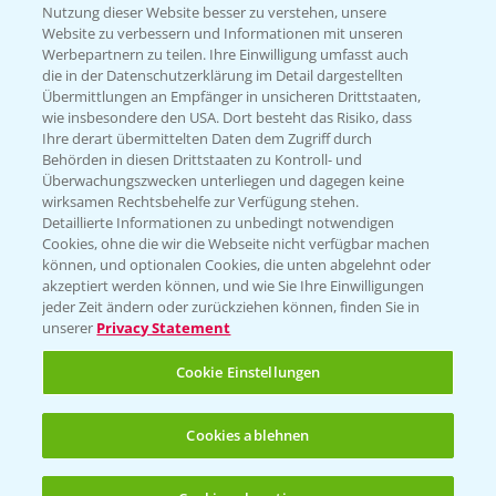
Nutzung dieser Website besser zu verstehen, unsere
Website zu verbessern und Informationen mit unseren
KONTAKT
Werbepartnern zu teilen. Ihre Einwilligung umfasst auch
die in der Datenschutzerklärung im Detail dargestellten
Übermittlungen an Empfänger in unsicheren Drittstaaten,
Hilfe in Notfällen
wie insbesondere den USA. Dort besteht das Risiko, dass
Ihre derart übermittelten Daten dem Zugriff durch
T.
+49 (0)214/30-20220
Behörden in diesen Drittstaaten zu Kontroll- und
Überwachungszwecken unterliegen und dagegen keine
wirksamen Rechtsbehelfe zur Verfügung stehen.
Detaillierte Informationen zu unbedingt notwendigen
Cookies, ohne die wir die Webseite nicht verfügbar machen
können, und optionalen Cookies, die unten abgelehnt oder
akzeptiert werden können, und wie Sie Ihre Einwilligungen
jeder Zeit ändern oder zurückziehen können, finden Sie in
Folgen Sie uns
unserer
Privacy Statement
Cookie Einstellungen
Cookies ablehnen