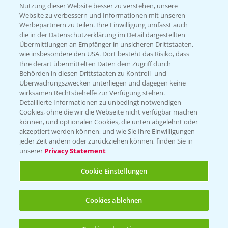
Nutzung dieser Website besser zu verstehen, unsere
Website zu verbessern und Informationen mit unseren
KONTAKT
Werbepartnern zu teilen. Ihre Einwilligung umfasst auch
die in der Datenschutzerklärung im Detail dargestellten
Übermittlungen an Empfänger in unsicheren Drittstaaten,
Hilfe in Notfällen
wie insbesondere den USA. Dort besteht das Risiko, dass
Ihre derart übermittelten Daten dem Zugriff durch
T.
+49 (0)214/30-20220
Behörden in diesen Drittstaaten zu Kontroll- und
Überwachungszwecken unterliegen und dagegen keine
wirksamen Rechtsbehelfe zur Verfügung stehen.
Detaillierte Informationen zu unbedingt notwendigen
Cookies, ohne die wir die Webseite nicht verfügbar machen
können, und optionalen Cookies, die unten abgelehnt oder
akzeptiert werden können, und wie Sie Ihre Einwilligungen
jeder Zeit ändern oder zurückziehen können, finden Sie in
Folgen Sie uns
unserer
Privacy Statement
Cookie Einstellungen
Cookies ablehnen