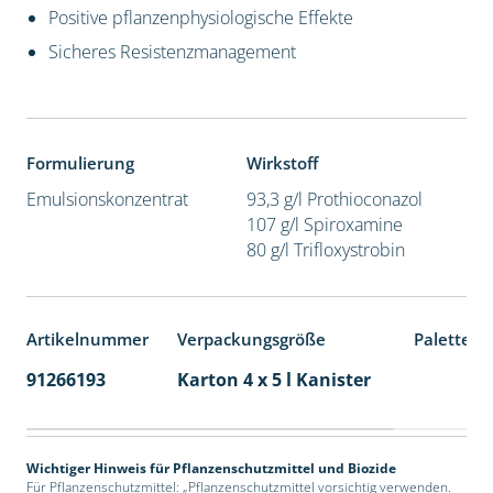
Positive pflanzenphysiologische Effekte
Sicheres Resistenzmanagement
Formulierung
Wirkstoff
Emulsionskonzentrat
93,3 g/l Prothioconazol
107 g/l Spiroxamine
80 g/l Trifloxystrobin
Artikelnummer
Verpackungsgröße
Palettene
91266193
Karton 4 x 5 l Kanister
40
Wichtiger Hinweis für Pflanzenschutzmittel und Biozide
Für Pflanzenschutzmittel: „Pflanzenschutzmittel vorsichtig verwenden.