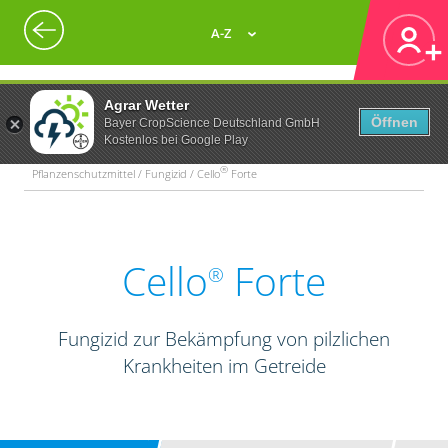
A-Z
Agrar Wetter
Öffnen
Bayer CropScience Deutschland GmbH
Kostenlos bei Google Play
®
Pflanzenschutzmittel / Fungizid / Cello
Forte
Cello
Forte
®
Fungizid zur Bekämpfung von pilzlichen
Krankheiten im Getreide