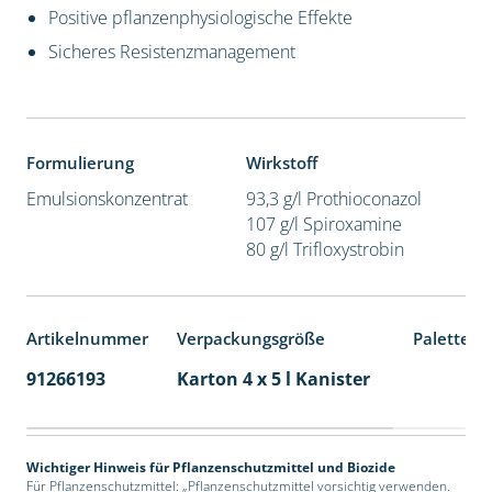
Positive pflanzenphysiologische Effekte
Sicheres Resistenzmanagement
Formulierung
Wirkstoff
Emulsionskonzentrat
93,3 g/l Prothioconazol
107 g/l Spiroxamine
80 g/l Trifloxystrobin
Artikelnummer
Verpackungsgröße
Palettene
91266193
Karton 4 x 5 l Kanister
40
Wichtiger Hinweis für Pflanzenschutzmittel und Biozide
Für Pflanzenschutzmittel: „Pflanzenschutzmittel vorsichtig verwenden.