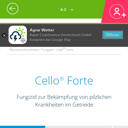
A-Z
Agrar Wetter
Öffnen
Bayer CropScience Deutschland GmbH
Kostenlos bei Google Play
®
Pflanzenschutzmittel / Fungizid / Cello
Forte
Cello
Forte
®
Fungizid zur Bekämpfung von pilzlichen
Krankheiten im Getreide