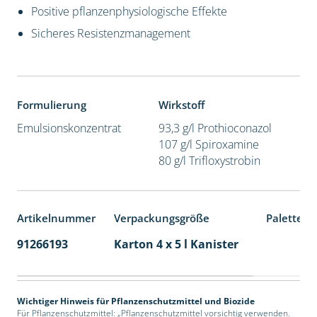
Positive pflanzenphysiologische Effekte
Sicheres Resistenzmanagement
Formulierung
Wirkstoff
Emulsionskonzentrat
93,3 g/l Prothioconazol
107 g/l Spiroxamine
80 g/l Trifloxystrobin
Artikelnummer
Verpackungsgröße
Palettene
91266193
Karton 4 x 5 l Kanister
40
Wichtiger Hinweis für Pflanzenschutzmittel und Biozide
Für Pflanzenschutzmittel: „Pflanzenschutzmittel vorsichtig verwenden.