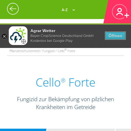
A-Z
Agrar Wetter
Öffnen
Bayer CropScience Deutschland GmbH
Kostenlos bei Google Play
®
Pflanzenschutzmittel / Fungizid / Cello
Forte
Cello
Forte
®
Fungizid zur Bekämpfung von pilzlichen
Krankheiten im Getreide