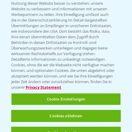
Nutzung dieser Website besser zu verstehen, unsere
Website zu verbessern und Informationen mit unseren
KONTAKT
Werbepartnern zu teilen. Ihre Einwilligung umfasst auch
die in der Datenschutzerklärung im Detail dargestellten
Übermittlungen an Empfänger in unsicheren Drittstaaten,
Hilfe in Notfällen
wie insbesondere den USA. Dort besteht das Risiko, dass
Ihre derart übermittelten Daten dem Zugriff durch
T.
+49 (0)214/30-20220
Behörden in diesen Drittstaaten zu Kontroll- und
Überwachungszwecken unterliegen und dagegen keine
wirksamen Rechtsbehelfe zur Verfügung stehen.
Detaillierte Informationen zu unbedingt notwendigen
Cookies, ohne die wir die Webseite nicht verfügbar machen
können, und optionalen Cookies, die unten abgelehnt oder
akzeptiert werden können, und wie Sie Ihre Einwilligungen
jeder Zeit ändern oder zurückziehen können, finden Sie in
Folgen Sie uns
unserer
Privacy Statement
Cookie Einstellungen
Cookies ablehnen