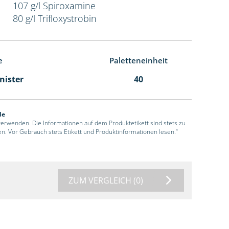
107 g/l Spiroxamine
80 g/l Trifloxystrobin
e
Paletteneinheit
anister
40
de
 verwenden. Die Informationen auf dem Produktetikett sind stets zu
en. Vor Gebrauch stets Etikett und Produktinformationen lesen.“
ZUM VERGLEICH
(0)