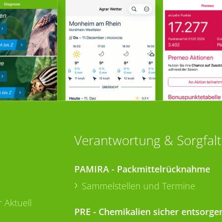
Verantwortung & Sorgfalt
PAMIRA - Packmittelrücknahme
Sammelstellen und Termine
 Aktuell
PRE - Chemikalien sicher entsorge