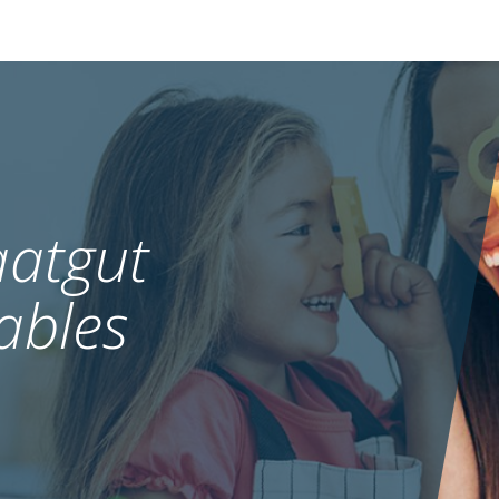
atgut
ables