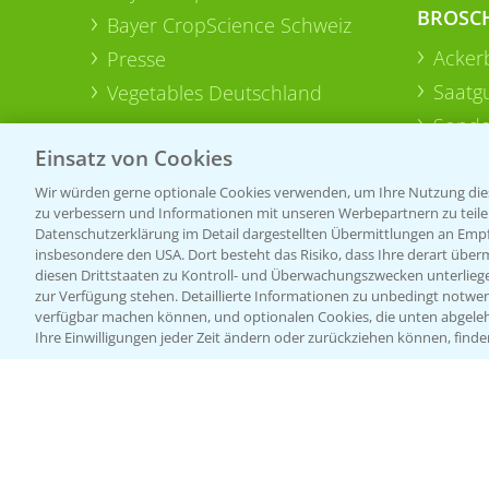
BROSC
Bayer CropScience Schweiz
Acker
Presse
Saatg
Vegetables Deutschland
Sonde
Einsatz von Cookies
Wir würden gerne optionale Cookies verwenden, um Ihre Nutzung dies
zu verbessern und Informationen mit unseren Werbepartnern zu teilen.
Datenschutzerklärung im Detail dargestellten Übermittlungen an Empfä
insbesondere den USA. Dort besteht das Risiko, dass Ihre derart über
diesen Drittstaaten zu Kontroll- und Überwachungszwecken unterlie
zur Verfügung stehen. Detaillierte Informationen zu unbedingt notwen
verfügbar machen können, und optionalen Cookies, die unten abgeleh
Ihre Einwilligungen jeder Zeit ändern oder zurückziehen können, finde