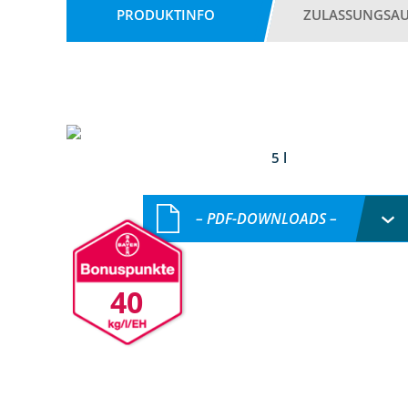
PRODUKTINFO
ZULASSUNGSA
5 l
– PDF-DOWNLOADS –
40