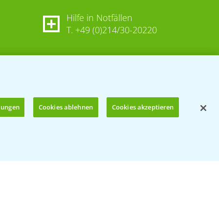
Hilfe in Notfällen
T.
+49 (0)214/30-20220
llungen
Cookies ablehnen
Cookies akzeptieren
Öffnen