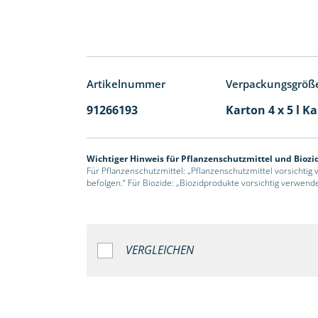
Artikelnummer
Verpackungsgröß
91266193
Karton 4 x 5 l K
Wichtiger Hinweis für Pflanzenschutzmittel und Biozi
Für Pflanzenschutzmittel: „Pflanzenschutzmittel vorsichtig
befolgen.“ Für Biozide: „Biozidprodukte vorsichtig verwend
VERGLEICHEN