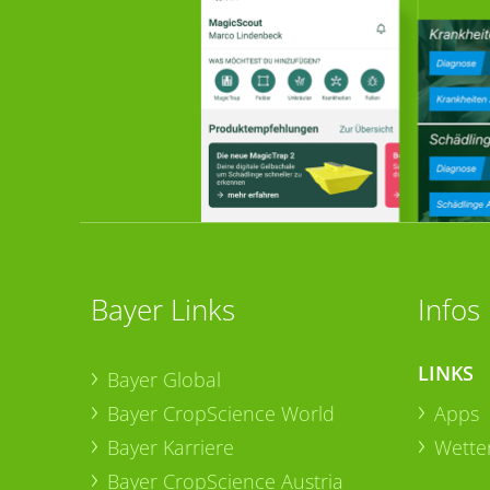
Bayer Links
Infos
LINKS
Bayer Global
Bayer CropScience World
Apps
Bayer Karriere
Wetter
Bayer CropScience Austria