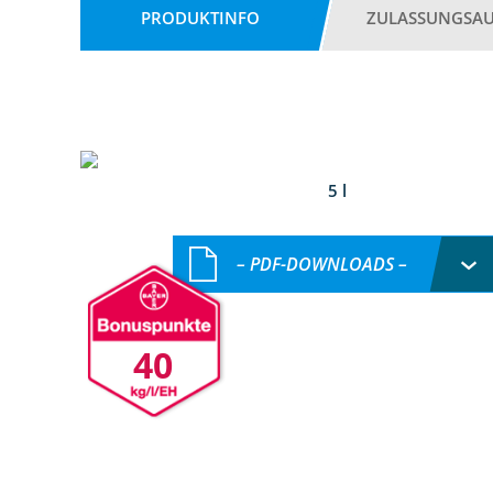
PRODUKTINFO
ZULASSUNGSA
5 l
– PDF-DOWNLOADS –
40