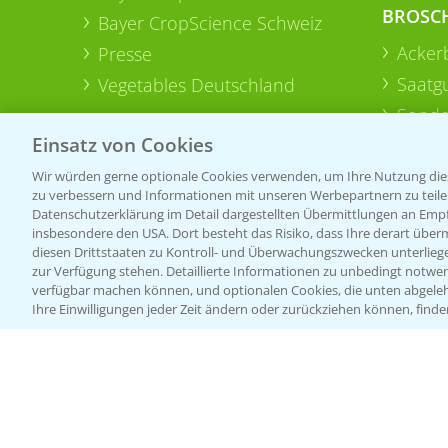
BROSC
Bayer CropScience Schweiz
Acker
Presse
Saatg
Vegetables Deutschland
Sonde
Einsatz von Cookies
Wir würden gerne optionale Cookies verwenden, um Ihre Nutzung dies
zu verbessern und Informationen mit unseren Werbepartnern zu teilen.
Datenschutzerklärung im Detail dargestellten Übermittlungen an Empfä
insbesondere den USA. Dort besteht das Risiko, dass Ihre derart über
diesen Drittstaaten zu Kontroll- und Überwachungszwecken unterlie
zur Verfügung stehen. Detaillierte Informationen zu unbedingt notwen
verfügbar machen können, und optionalen Cookies, die unten abgeleh
Ihre Einwilligungen jeder Zeit ändern oder zurückziehen können, finde