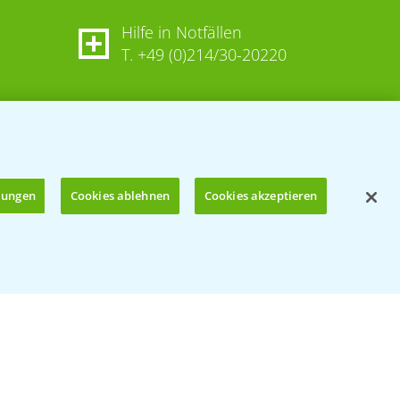
Hilfe in Notfällen
T.
+49 (0)214/30-20220
llungen
Cookies ablehnen
Cookies akzeptieren
Öffnen