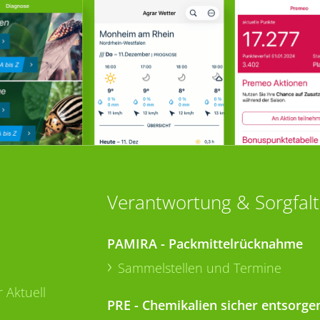
Verantwortung & Sorgfalt
PAMIRA - Packmittelrücknahme
Sammelstellen und Termine
 Aktuell
PRE - Chemikalien sicher entsorge