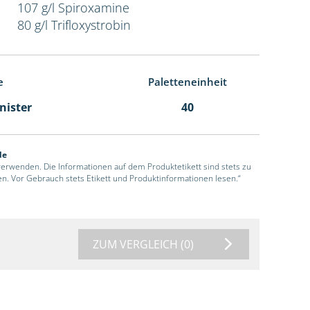
107 g/l Spiroxamine
80 g/l Trifloxystrobin
e
Paletteneinheit
anister
40
de
 verwenden. Die Informationen auf dem Produktetikett sind stets zu
en. Vor Gebrauch stets Etikett und Produktinformationen lesen.“
ZUM VERGLEICH
(0)