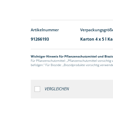
Artikelnummer
Verpackungsgröß
91266193
Karton 4 x 5 l K
Wichtiger Hinweis für Pflanzenschutzmittel und Biozi
Für Pflanzenschutzmittel: „Pflanzenschutzmittel vorsichtig
befolgen.“ Für Biozide: „Biozidprodukte vorsichtig verwend
VERGLEICHEN