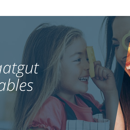
atgut
ables