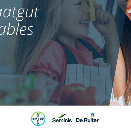
atgut
ables