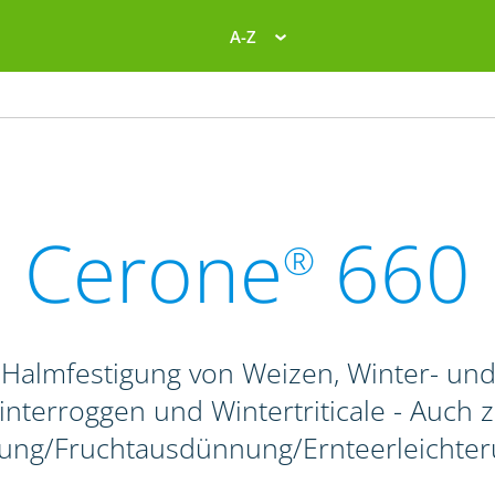
A-Z
Cerone
660
®
 Halmfestigung von Weizen, Winter- un
nterroggen und Wintertriticale - Auch 
ung/Fruchtausdünnung/Ernteerleichte