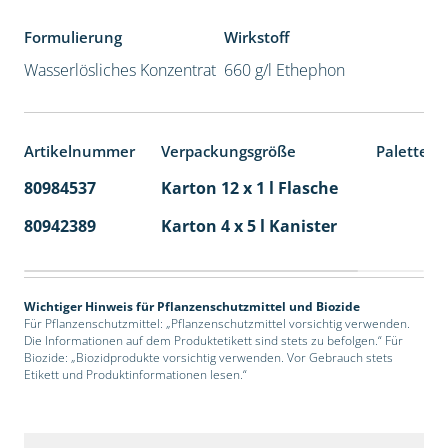
Formulierung
Wirkstoff
Wasserlösliches Konzentrat
660 g/l Ethephon
Artikelnummer
Verpackungsgröße
Palettene
80984537
Karton 12 x 1 l Flasche
60
80942389
Karton 4 x 5 l Kanister
40
Wichtiger Hinweis für Pflanzenschutzmittel und Biozide
Für Pflanzenschutzmittel: „Pflanzenschutzmittel vorsichtig verwenden.
Die Informationen auf dem Produktetikett sind stets zu befolgen.“ Für
Biozide: „Biozidprodukte vorsichtig verwenden. Vor Gebrauch stets
Etikett und Produktinformationen lesen.“