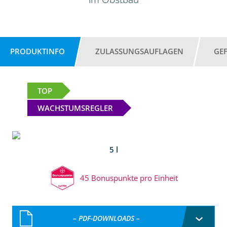
PRODUKTINFO
ZULASSUNGSAUFLAGEN
GE
TOP
WACHSTUMSREGLER
5 l
45 Bonuspunkte pro Einheit
– PDF-DOWNLOADS –