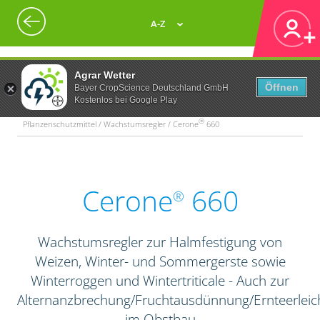
A-Z
Agrar Wetter
Öffnen
Bayer CropScience Deutschland GmbH
Kostenlos bei Google Play
®
Pflanzenschutzmittel / Wachstumsregler / Cerone
660
Cerone
660
®
Wachstumsregler zur Halmfestigung von
Weizen, Winter- und Sommergerste sowie
Winterroggen und Wintertriticale - Auch zur
Alternanzbrechung/Fruchtausdünnung/Ernteerleic
im Obstbau