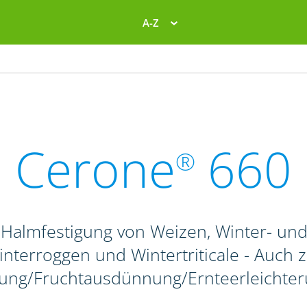
A-Z
Cerone
660
®
 Halmfestigung von Weizen, Winter- un
nterroggen und Wintertriticale - Auch 
ung/Fruchtausdünnung/Ernteerleichte