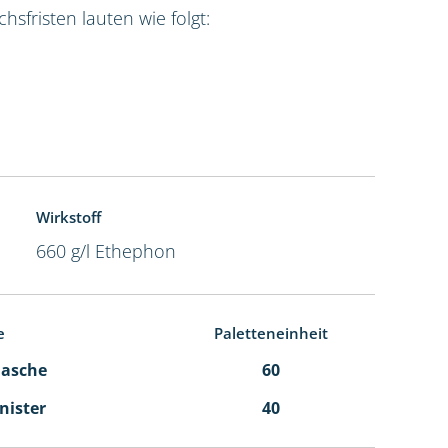
sfristen lauten wie folgt:
Wirkstoff
660 g/l Ethephon
e
Paletteneinheit
Flasche
60
anister
40