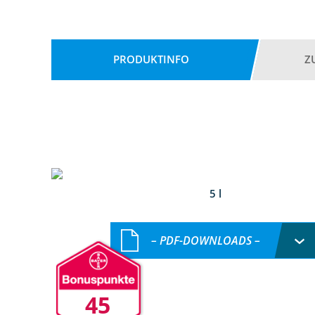
PRODUKTINFO
Z
5 l
– PDF-DOWNLOADS –
45