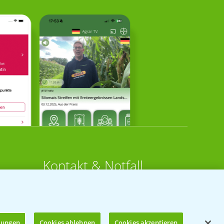
Kontakt & Notfall
Beratung auf WhatsApp
T.
+49 (0)174 346 564 1
llungen
Cookies ablehnen
Cookies akzeptieren