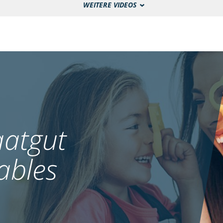
WEITERE VIDEOS
atgut
ables