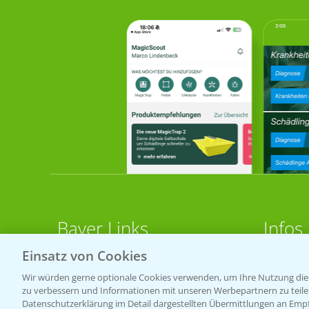
Bayer Links
Infos
Einsatz von Cookies
LINKS
Bayer Global
Wir würden gerne optionale Cookies verwenden, um Ihre Nutzung dies
zu verbessern und Informationen mit unseren Werbepartnern zu teilen.
Bayer CropScience World
Apps
Datenschutzerklärung im Detail dargestellten Übermittlungen an Empfä