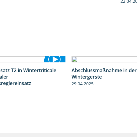
22.04.2
satz T2 in Wintertriticale
Abschlussmaßnahme in der
1:56
aler
Wintergerste
eglereinsatz
29.04.2025