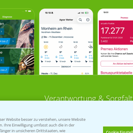
Verantwortung & Sorgfalt
PAMIRA - Packmittelrücknahme
er Website besser zu verstehen, unsere Website
Sammelstellen und Termine
 Ihre Einwilligung umfasst auch die in der
nger in unsicheren Drittstaaten, wie
Cookie Einste