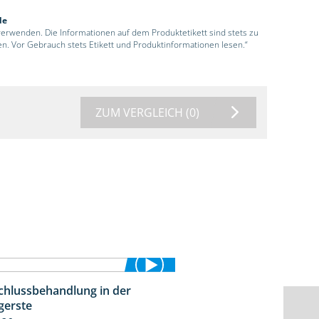
de
 verwenden. Die Informationen auf dem Produktetikett sind stets zu
en. Vor Gebrauch stets Etikett und Produktinformationen lesen.“
ZUM VERGLEICH
(0)
chlussbehandlung in der
1:11
gerste