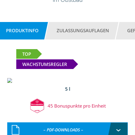
PRODUKTINFO
ZULASSUNGSAUFLAGEN
GE
TOP
WACHSTUMSREGLER
5 l
45 Bonuspunkte pro Einheit
– PDF-DOWNLOADS –