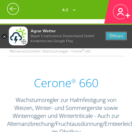
A-Z
Agrar Wetter
Öffnen
Bayer CropScience Deutschland GmbH
Kostenlos bei Google Play
®
Pflanzenschutzmittel / Wachstumsregler / Cerone
660
Cerone
660
®
Wachstumsregler zur Halmfestigung von
Weizen, Winter- und Sommergerste sowie
Winterroggen und Wintertriticale - Auch zur
Alternanzbrechung/Fruchtausdünnung/Ernteerleic
im Obstbau