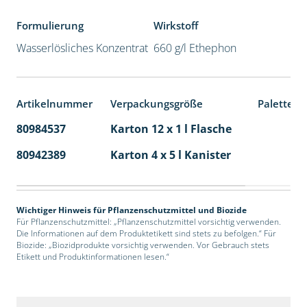
Formulierung
Wirkstoff
Wasserlösliches Konzentrat
660 g/l Ethephon
Artikelnummer
Verpackungsgröße
Palettene
80984537
Karton 12 x 1 l Flasche
60
80942389
Karton 4 x 5 l Kanister
40
Wichtiger Hinweis für Pflanzenschutzmittel und Biozide
Für Pflanzenschutzmittel: „Pflanzenschutzmittel vorsichtig verwenden.
Die Informationen auf dem Produktetikett sind stets zu befolgen.“ Für
Biozide: „Biozidprodukte vorsichtig verwenden. Vor Gebrauch stets
Etikett und Produktinformationen lesen.“