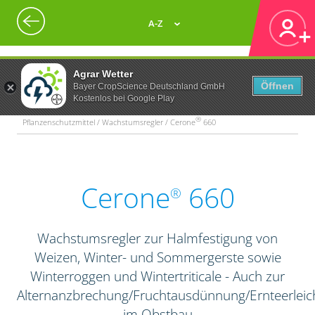
A-Z
Agrar Wetter
Öffnen
Bayer CropScience Deutschland GmbH
Kostenlos bei Google Play
®
Pflanzenschutzmittel / Wachstumsregler / Cerone
660
Cerone
660
®
Wachstumsregler zur Halmfestigung von
Weizen, Winter- und Sommergerste sowie
Winterroggen und Wintertriticale - Auch zur
Alternanzbrechung/Fruchtausdünnung/Ernteerleic
im Obstbau