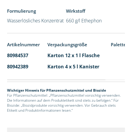
Formulierung
Wirkstoff
Wasserlösliches Konzentrat
660 g/l Ethephon
Artikelnummer
Verpackungsgröße
Palettene
80984537
Karton 12 x 1 l Flasche
60
80942389
Karton 4 x 5 l Kanister
40
Wichtiger Hinweis für Pflanzenschutzmittel und Biozide
Für Pflanzenschutzmittel: „Pflanzenschutzmittel vorsichtig verwenden.
Die Informationen auf dem Produktetikett sind stets zu befolgen.“ Für
Biozide: „Biozidprodukte vorsichtig verwenden. Vor Gebrauch stets
Etikett und Produktinformationen lesen.“