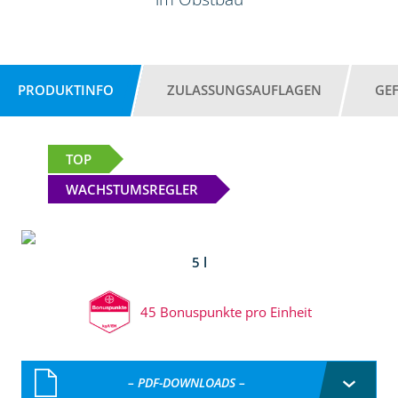
PRODUKTINFO
ZULASSUNGSAUFLAGEN
GE
TOP
WACHSTUMSREGLER
5 l
45 Bonuspunkte pro Einheit
– PDF-DOWNLOADS –