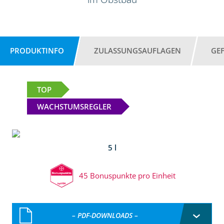
PRODUKTINFO
ZULASSUNGSAUFLAGEN
GE
TOP
WACHSTUMSREGLER
5 l
45 Bonuspunkte pro Einheit
– PDF-DOWNLOADS –