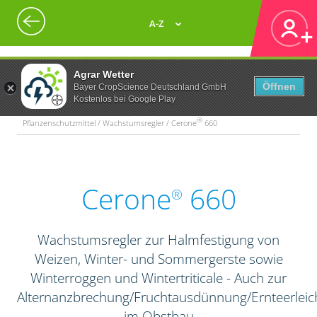
A-Z
Agrar Wetter
Öffnen
Bayer CropScience Deutschland GmbH
Kostenlos bei Google Play
®
Pflanzenschutzmittel / Wachstumsregler / Cerone
660
Cerone
660
®
Wachstumsregler zur Halmfestigung von
Weizen, Winter- und Sommergerste sowie
Winterroggen und Wintertriticale - Auch zur
Alternanzbrechung/Fruchtausdünnung/Ernteerleic
im Obstbau