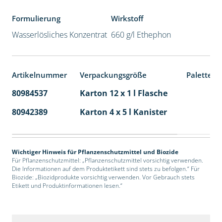
Formulierung
Wirkstoff
Wasserlösliches Konzentrat
660 g/l Ethephon
Artikelnummer
Verpackungsgröße
Palettene
80984537
Karton 12 x 1 l Flasche
60
80942389
Karton 4 x 5 l Kanister
40
Wichtiger Hinweis für Pflanzenschutzmittel und Biozide
Für Pflanzenschutzmittel: „Pflanzenschutzmittel vorsichtig verwenden.
Die Informationen auf dem Produktetikett sind stets zu befolgen.“ Für
Biozide: „Biozidprodukte vorsichtig verwenden. Vor Gebrauch stets
Etikett und Produktinformationen lesen.“