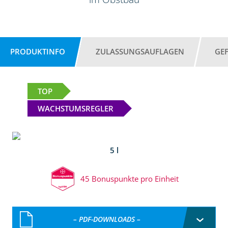
PRODUKTINFO
ZULASSUNGSAUFLAGEN
GE
TOP
WACHSTUMSREGLER
5 l
45 Bonuspunkte pro Einheit
– PDF-DOWNLOADS –