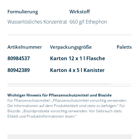
Formulierung
Wirkstoff
Wasserlösliches Konzentrat
660 g/l Ethephon
Artikelnummer
Verpackungsgröße
Palettene
80984537
Karton 12 x 1 l Flasche
60
80942389
Karton 4 x 5 l Kanister
40
Wichtiger Hinweis für Pflanzenschutzmittel und Biozide
Für Pflanzenschutzmittel: „Pflanzenschutzmittel vorsichtig verwenden.
Die Informationen auf dem Produktetikett sind stets zu befolgen.“ Für
Biozide: „Biozidprodukte vorsichtig verwenden. Vor Gebrauch stets
Etikett und Produktinformationen lesen.“