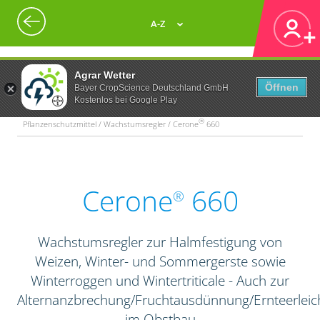
A-Z
Agrar Wetter
Öffnen
Bayer CropScience Deutschland GmbH
Kostenlos bei Google Play
®
Pflanzenschutzmittel / Wachstumsregler / Cerone
660
Cerone
660
®
Wachstumsregler zur Halmfestigung von
Weizen, Winter- und Sommergerste sowie
Winterroggen und Wintertriticale - Auch zur
Alternanzbrechung/Fruchtausdünnung/Ernteerleic
im Obstbau