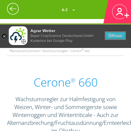
A-Z
Agrar Wetter
Öffnen
Bayer CropScience Deutschland GmbH
Kostenlos bei Google Play
®
Pflanzenschutzmittel / Wachstumsregler / Cerone
660
Cerone
660
®
Wachstumsregler zur Halmfestigung von
Weizen, Winter- und Sommergerste sowie
Winterroggen und Wintertriticale - Auch zur
Alternanzbrechung/Fruchtausdünnung/Ernteerleic
im Obstbau