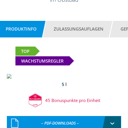
PRODUKTINFO
ZULASSUNGSAUFLAGEN
GE
TOP
WACHSTUMSREGLER
5 l
45 Bonuspunkte pro Einheit
– PDF-DOWNLOADS –