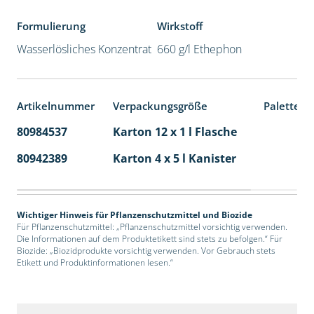
Formulierung
Wirkstoff
Wasserlösliches Konzentrat
660 g/l Ethephon
Artikelnummer
Verpackungsgröße
Palettene
80984537
Karton 12 x 1 l Flasche
60
80942389
Karton 4 x 5 l Kanister
40
Wichtiger Hinweis für Pflanzenschutzmittel und Biozide
Für Pflanzenschutzmittel: „Pflanzenschutzmittel vorsichtig verwenden.
Die Informationen auf dem Produktetikett sind stets zu befolgen.“ Für
Biozide: „Biozidprodukte vorsichtig verwenden. Vor Gebrauch stets
Etikett und Produktinformationen lesen.“