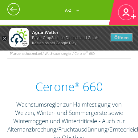
A-Z
Agrar Wetter
Öffnen
Bayer CropScience Deutschland GmbH
Kostenlos bei Google Play
®
Pflanzenschutzmittel / Wachstumsregler / Cerone
660
Cerone
660
®
Wachstumsregler zur Halmfestigung von
Weizen, Winter- und Sommergerste sowie
Winterroggen und Wintertriticale - Auch zur
Alternanzbrechung/Fruchtausdünnung/Ernteerleic
im Obstbau