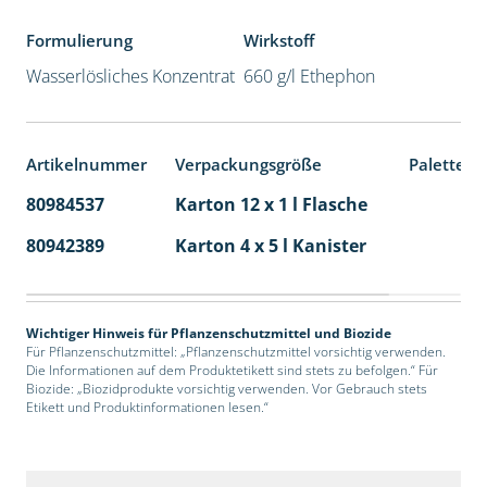
Formulierung
Wirkstoff
Wasserlösliches Konzentrat
660 g/l Ethephon
Artikelnummer
Verpackungsgröße
Palettene
80984537
Karton 12 x 1 l Flasche
60
80942389
Karton 4 x 5 l Kanister
40
Wichtiger Hinweis für Pflanzenschutzmittel und Biozide
Für Pflanzenschutzmittel: „Pflanzenschutzmittel vorsichtig verwenden.
Die Informationen auf dem Produktetikett sind stets zu befolgen.“ Für
Biozide: „Biozidprodukte vorsichtig verwenden. Vor Gebrauch stets
Etikett und Produktinformationen lesen.“