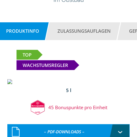
PRODUKTINFO
ZULASSUNGSAUFLAGEN
GE
TOP
WACHSTUMSREGLER
5 l
45 Bonuspunkte pro Einheit
– PDF-DOWNLOADS –