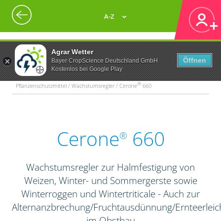
A-Z
Agrar Wetter
Öffnen
Bayer CropScience Deutschland GmbH
Kostenlos bei Google Play
®
Pflanzenschutzmittel / Wachstumsregler / Cerone
660
Cerone
660
®
Wachstumsregler zur Halmfestigung von
Weizen, Winter- und Sommergerste sowie
Winterroggen und Wintertriticale - Auch zur
Alternanzbrechung/Fruchtausdünnung/Ernteerleic
im Obstbau