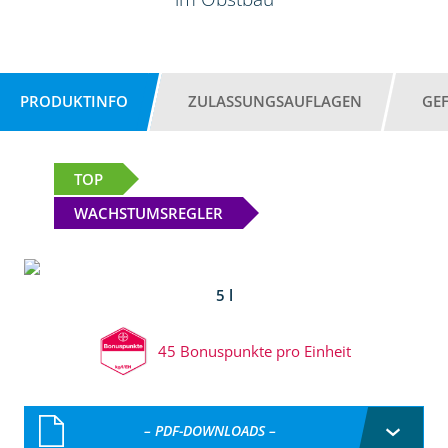
PRODUKTINFO
ZULASSUNGSAUFLAGEN
GE
TOP
WACHSTUMSREGLER
5 l
45 Bonuspunkte pro Einheit
– PDF-DOWNLOADS –