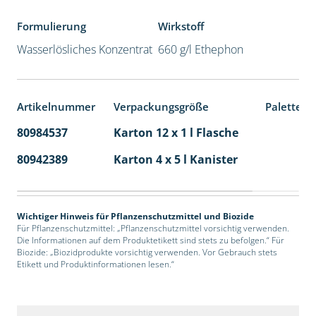
Formulierung
Wirkstoff
Wasserlösliches Konzentrat
660 g/l Ethephon
Artikelnummer
Verpackungsgröße
Palettene
80984537
Karton 12 x 1 l Flasche
60
80942389
Karton 4 x 5 l Kanister
40
Wichtiger Hinweis für Pflanzenschutzmittel und Biozide
Für Pflanzenschutzmittel: „Pflanzenschutzmittel vorsichtig verwenden.
Die Informationen auf dem Produktetikett sind stets zu befolgen.“ Für
Biozide: „Biozidprodukte vorsichtig verwenden. Vor Gebrauch stets
Etikett und Produktinformationen lesen.“