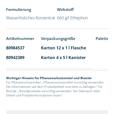
Formulierung
Wirkstoff
Wasserlösliches Konzentrat
660 g/l Ethephon
Artikelnummer
Verpackungsgröße
Palettene
80984537
Karton 12 x 1 l Flasche
60
80942389
Karton 4 x 5 l Kanister
40
Wichtiger Hinweis für Pflanzenschutzmittel und Biozide
Für Pflanzenschutzmittel: „Pflanzenschutzmittel vorsichtig verwenden.
Die Informationen auf dem Produktetikett sind stets zu befolgen.“ Für
Biozide: „Biozidprodukte vorsichtig verwenden. Vor Gebrauch stets
Etikett und Produktinformationen lesen.“