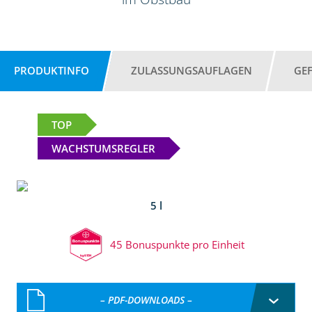
PRODUKTINFO
ZULASSUNGSAUFLAGEN
GE
TOP
WACHSTUMSREGLER
5 l
45 Bonuspunkte pro Einheit
– PDF-DOWNLOADS –