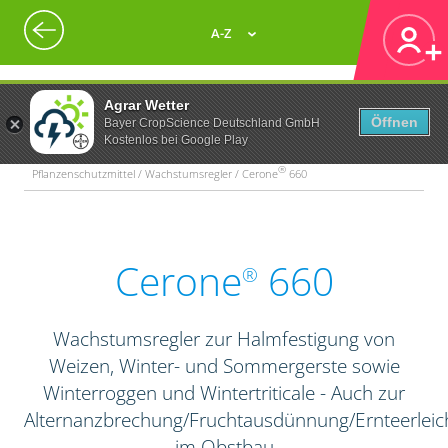
A-Z
Agrar Wetter
Öffnen
Bayer CropScience Deutschland GmbH
Kostenlos bei Google Play
®
Pflanzenschutzmittel / Wachstumsregler / Cerone
660
Cerone
660
®
Wachstumsregler zur Halmfestigung von
Weizen, Winter- und Sommergerste sowie
Winterroggen und Wintertriticale - Auch zur
Alternanzbrechung/Fruchtausdünnung/Ernteerleic
im Obstbau