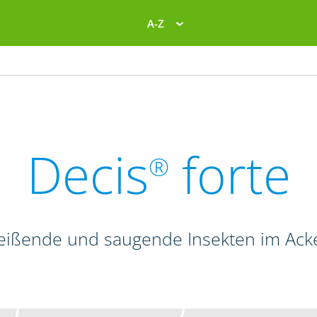
A-Z
Decis
forte
®
beißende und saugende Insekten im Ac