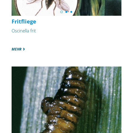
Fritfliege
Oscinella frit
MEHR