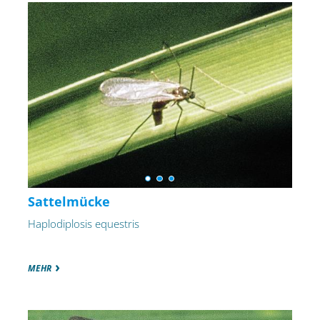
Sattelmücke
Haplodiplosis equestris
MEHR