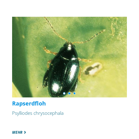
Rapserdfloh
Psylliodes chrysocephala
MEHR