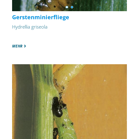
Gerstenminierfliege
Hydrellia griseola
MEHR