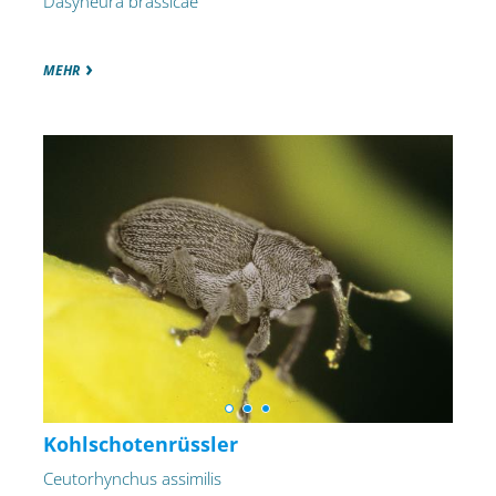
Dasyneura brassicae
MEHR
Kohlschotenrüssler
Ceutorhynchus assimilis