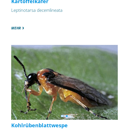
Kartoffelkäfer
Leptinotarsa decemlineata
MEHR
Kohlrübenblattwespe