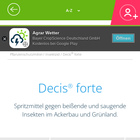
A-Z
Agrar Wetter
Öffnen
Bayer CropScience Deutschland GmbH
Kostenlos bei Google Play
®
Pflanzenschutzmittel / Insektizid / Decis
forte
Decis
forte
®
Spritzmittel gegen beißende und saugende
Insekten im Ackerbau und Grünland.