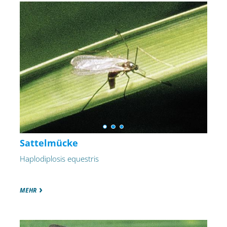
Sattelmücke
Haplodiplosis equestris
MEHR