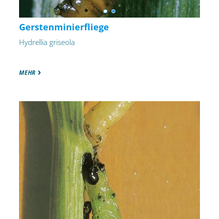
Gerstenminierfliege
Hydrellia griseola
MEHR