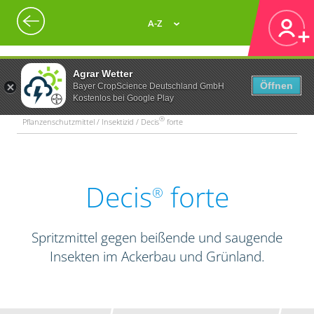
A-Z
Agrar Wetter
Öffnen
Bayer CropScience Deutschland GmbH
Kostenlos bei Google Play
®
Pflanzenschutzmittel / Insektizid / Decis
forte
Decis
forte
®
Spritzmittel gegen beißende und saugende
Insekten im Ackerbau und Grünland.