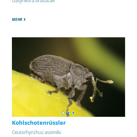
Dasyneura brassicae
MEHR
Kohlschotenrüssler
Ceutorhynchus assimilis