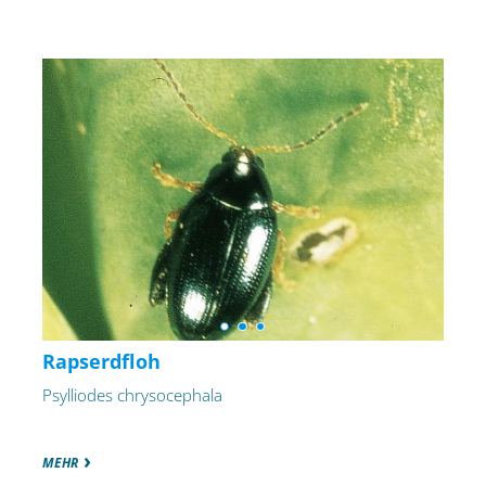
Rapserdfloh
Psylliodes chrysocephala
MEHR