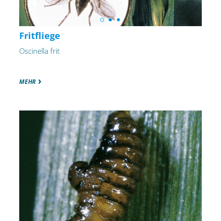
Fritfliege
Oscinella frit
MEHR