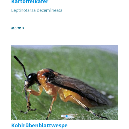
Kartoffelkäfer
Leptinotarsa decemlineata
MEHR
Kohlrübenblattwespe