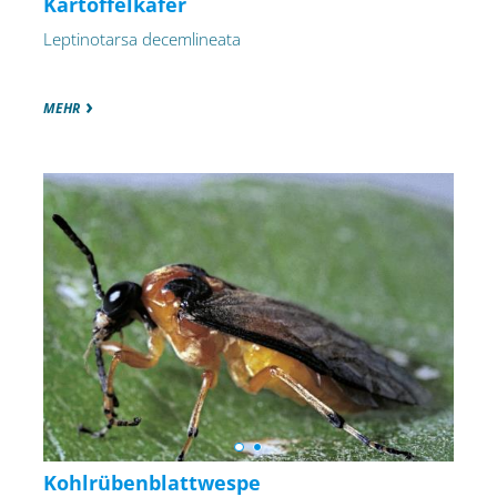
Kartoffelkäfer
Leptinotarsa decemlineata
MEHR
Kohlrübenblattwespe