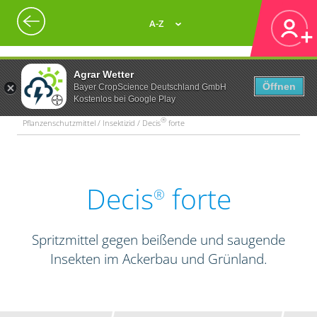
A-Z
Agrar Wetter
Öffnen
Bayer CropScience Deutschland GmbH
Kostenlos bei Google Play
®
Pflanzenschutzmittel / Insektizid / Decis
forte
Decis
forte
®
Spritzmittel gegen beißende und saugende
Insekten im Ackerbau und Grünland.