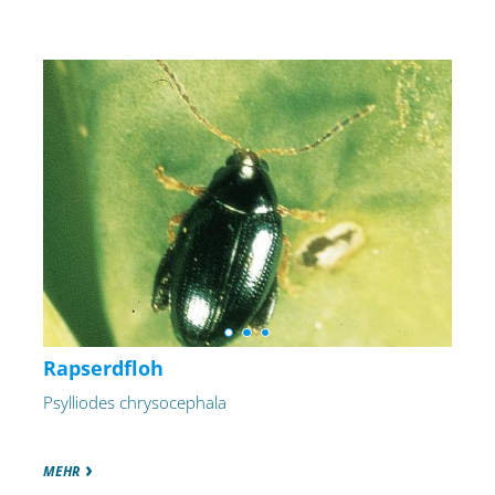
Rapserdfloh
Psylliodes chrysocephala
MEHR