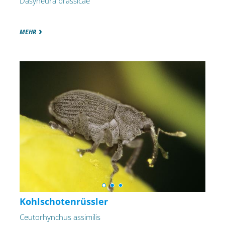
Dasyneura brassicae
MEHR
Kohlschotenrüssler
Ceutorhynchus assimilis