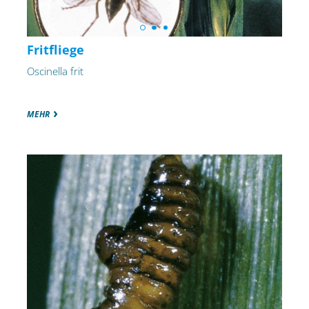
Fritfliege
Oscinella frit
MEHR