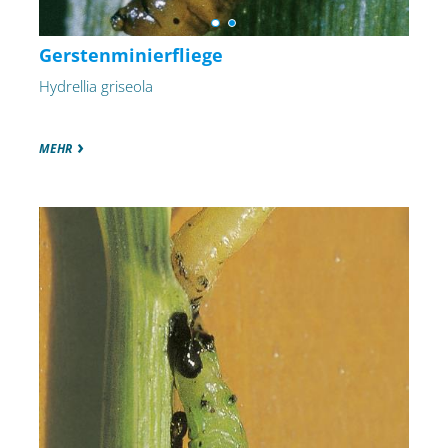
Gerstenminierfliege
Hydrellia griseola
MEHR