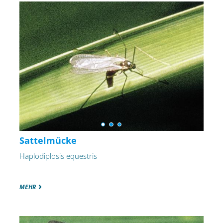
Sattelmücke
Haplodiplosis equestris
MEHR