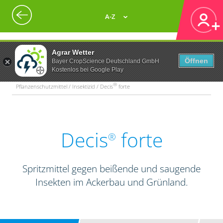
A-Z
Agrar Wetter
Öffnen
Bayer CropScience Deutschland GmbH
Kostenlos bei Google Play
®
Pflanzenschutzmittel / Insektizid / Decis
forte
Decis
forte
®
Spritzmittel gegen beißende und saugende
Insekten im Ackerbau und Grünland.