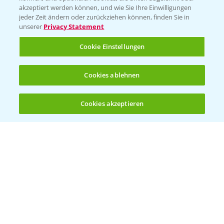
akzeptiert werden können, und wie Sie Ihre Einwilligungen
Vegetables Deutschland
jeder Zeit ändern oder zurückziehen können, finden Sie in
unserer
Privacy Statement
Infos
Cookie Einstellungen
LINKS
Cookies ablehnen
Apps
Wetter Aktuell
Cookies akzeptieren
Öffnen
Bis zu 4 Produkte vergleichen:
(noch 4)
BROSCHÜREN
Ackerbau
Saatgut
Sonderkulturen
Verantwortung & Sorgfalt