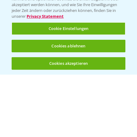
akzeptiert werden können, und wie Sie Ihre Einwilligungen
Vegetables Deutschland
jeder Zeit ändern oder zurückziehen können, finden Sie in
unserer
Privacy Statement
Infos
Cookie Einstellungen
LINKS
Cookies ablehnen
Apps
Wetter Aktuell
Cookies akzeptieren
Öffnen
Bis zu 4 Produkte vergleichen:
(noch 4)
BROSCHÜREN
Ackerbau
Saatgut
Sonderkulturen
Verantwortung & Sorgfalt