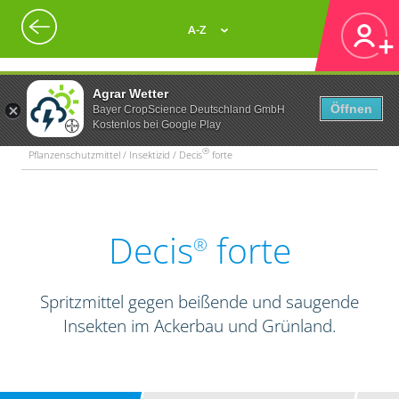
A-Z
Agrar Wetter
Öffnen
Bayer CropScience Deutschland GmbH
Kostenlos bei Google Play
®
Pflanzenschutzmittel / Insektizid / Decis
forte
Decis
forte
®
Spritzmittel gegen beißende und saugende
Insekten im Ackerbau und Grünland.