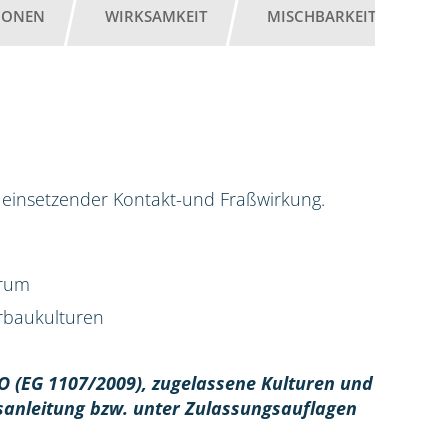
IONEN
WIRKSAMKEIT
MISCHBARKEIT
G
ell einsetzender Kontakt-und Fraßwirkung.
trum
erbaukulturen
O (EG 1107/2009), z
ugelassene Kulturen und
sanleitung bzw. unter Zulassungsauflagen