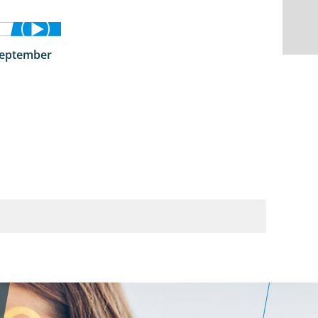
September
1:50