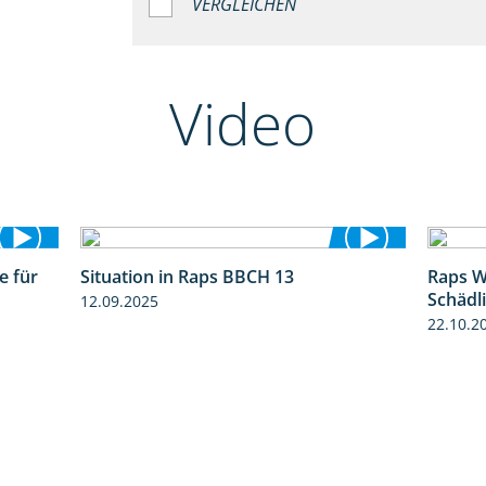
VERGLEICHEN
Video
e für
Situation in Raps BBCH 13
Raps W
3:01
1:51
Schädl
12.09.2025
22.10.2