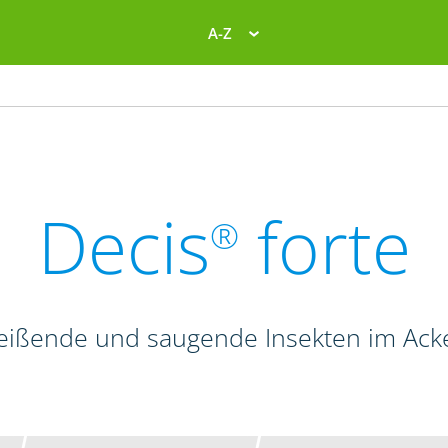
A-Z
Decis
forte
®
beißende und saugende Insekten im Ac