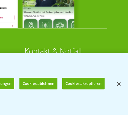
Kontakt & Notfall
Beratung auf WhatsApp
T.
+49 (0)174 346 564 1
llungen
Cookies ablehnen
Cookies akzeptieren
KONTAKT
n
Hilfe in Notfällen
Öffnen
T.
+49 (0)214/30-20220