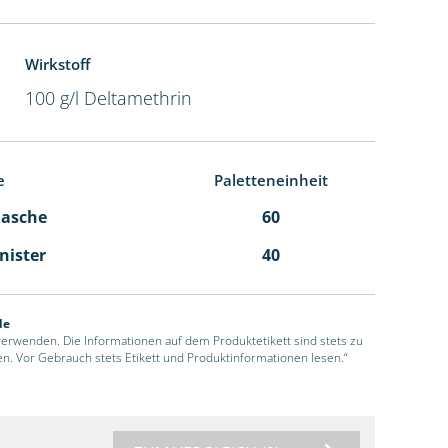
Wirkstoff
100 g/l Deltamethrin
e
Paletteneinheit
Flasche
60
anister
40
de
 verwenden. Die Informationen auf dem Produktetikett sind stets zu
en. Vor Gebrauch stets Etikett und Produktinformationen lesen.“