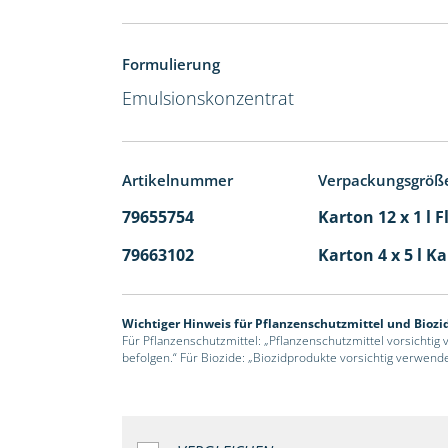
Formulierung
Emulsionskonzentrat
Artikelnummer
Verpackungsgröß
79655754
Karton 12 x 1 l 
79663102
Karton 4 x 5 l K
Wichtiger Hinweis für Pflanzenschutzmittel und Biozi
Für Pflanzenschutzmittel: „Pflanzenschutzmittel vorsichtig
befolgen.“ Für Biozide: „Biozidprodukte vorsichtig verwend