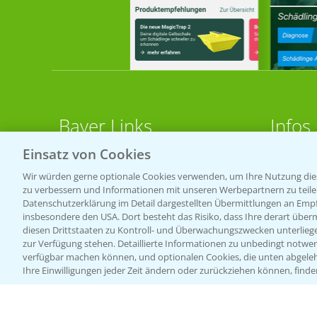
Bayer Links
Infos
Einsatz von Cookies
LINKS
Bayer Global
Wir würden gerne optionale Cookies verwenden, um Ihre Nutzung dies
zu verbessern und Informationen mit unseren Werbepartnern zu teilen.
Bayer CropScience World
Apps
Datenschutzerklärung im Detail dargestellten Übermittlungen an Empfä
Bayer Karriere
Wetter
insbesondere den USA. Dort besteht das Risiko, dass Ihre derart über
diesen Drittstaaten zu Kontroll- und Überwachungszwecken unterlie
Bayer CropScience Austria
zur Verfügung stehen. Detaillierte Informationen zu unbedingt notwen
BROSC
verfügbar machen können, und optionalen Cookies, die unten abgeleh
Bayer CropScience Schweiz
Ihre Einwilligungen jeder Zeit ändern oder zurückziehen können, finde
Acker
Presse
Saatg
Vegetables Deutschland