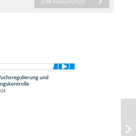
ZUM VERGLEICH
(0)
uchsregulierung und
1:37
ingskontrolle
024