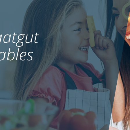
atgut
ables