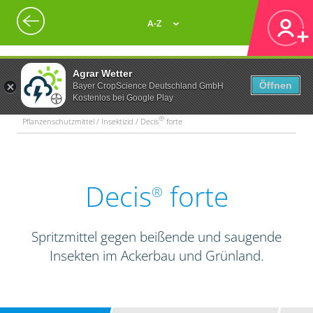
A-Z
Agrar Wetter
Öffnen
Bayer CropScience Deutschland GmbH
Kostenlos bei Google Play
®
Pflanzenschutzmittel / Insektizid / Decis
forte
Decis
forte
®
Spritzmittel gegen beißende und saugende
Insekten im Ackerbau und Grünland.