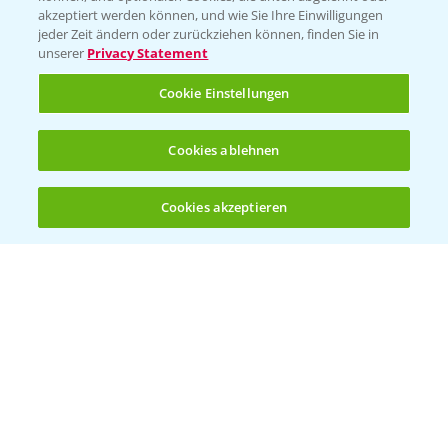
akzeptiert werden können, und wie Sie Ihre Einwilligungen
Vegetables Deutschland
jeder Zeit ändern oder zurückziehen können, finden Sie in
unserer
Privacy Statement
Infos
Cookie Einstellungen
LINKS
Cookies ablehnen
Apps
Wetter Aktuell
Cookies akzeptieren
Öffnen
Bis zu 4 Produkte vergleichen:
(noch 4)
BROSCHÜREN
Ackerbau
Saatgut
Sonderkulturen
Verantwortung & Sorgfalt