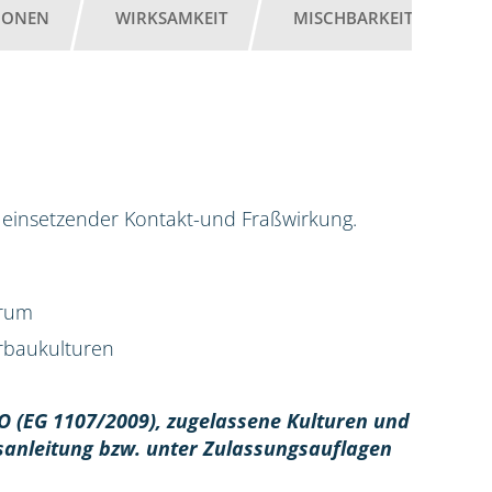
IONEN
WIRKSAMKEIT
MISCHBARKEIT
G
ell einsetzender Kontakt-und Fraßwirkung.
trum
erbaukulturen
O (EG 1107/2009), z
ugelassene Kulturen und
sanleitung bzw. unter Zulassungsauflagen