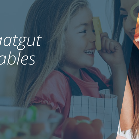
atgut
ables