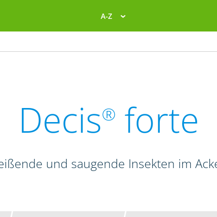
A-Z
Decis
forte
®
beißende und saugende Insekten im Ac