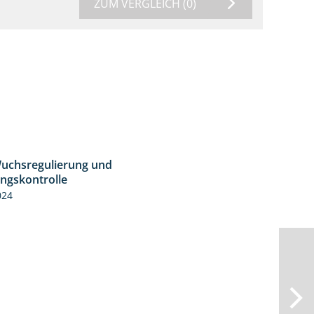
ZUM VERGLEICH
(0)
uchsregulierung und
1:37
ingskontrolle
024