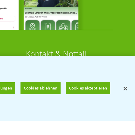
Kontakt & Notfall
Beratung auf WhatsApp
T.
+49 (0)174 346 564 1
llungen
Cookies ablehnen
Cookies akzeptieren
KONTAKT
n
Hilfe in Notfällen
Öffnen
T.
+49 (0)214/30-20220