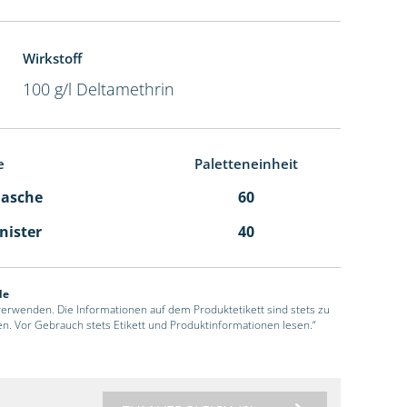
Wirkstoff
100 g/l Deltamethrin
e
Paletteneinheit
Flasche
60
anister
40
de
 verwenden. Die Informationen auf dem Produktetikett sind stets zu
en. Vor Gebrauch stets Etikett und Produktinformationen lesen.“