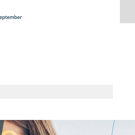
September
1:50