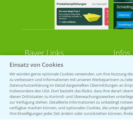
Bayer Links
Infos
Einsatz von Cookies
LINKS
Bayer Global
Wir würden gerne optionale Cookies verwenden, um Ihre Nutzung dies
zu verbessern und Informationen mit unseren Werbepartnern zu teilen.
Bayer CropScience World
Apps
Datenschutzerklärung im Detail dargestellten Übermittlungen an Empfä
Bayer Karriere
Wetter
insbesondere den USA. Dort besteht das Risiko, dass Ihre derart über
diesen Drittstaaten zu Kontroll- und Überwachungszwecken unterlie
Bayer CropScience Austria
zur Verfügung stehen. Detaillierte Informationen zu unbedingt notwen
BROSC
verfügbar machen können, und optionalen Cookies, die unten abgeleh
Bayer CropScience Schweiz
Ihre Einwilligungen jeder Zeit ändern oder zurückziehen können, finde
Acker
Presse
Saatg
Vegetables Deutschland