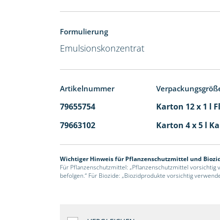
Formulierung
Emulsionskonzentrat
Artikelnummer
Verpackungsgröß
79655754
Karton 12 x 1 l 
79663102
Karton 4 x 5 l K
Wichtiger Hinweis für Pflanzenschutzmittel und Biozi
Für Pflanzenschutzmittel: „Pflanzenschutzmittel vorsichtig
befolgen.“ Für Biozide: „Biozidprodukte vorsichtig verwend