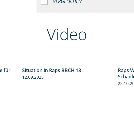
VERGLEICHEN
Video
e für
Situation in Raps BBCH 13
Raps W
3:01
1:51
Schädl
12.09.2025
22.10.2