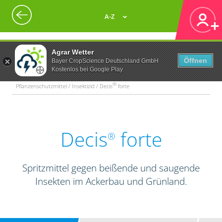
A-Z
Agrar Wetter
Öffnen
Bayer CropScience Deutschland GmbH
Kostenlos bei Google Play
®
Pflanzenschutzmittel / Insektizid / Decis
forte
Decis
forte
®
Spritzmittel gegen beißende und saugende
Insekten im Ackerbau und Grünland.