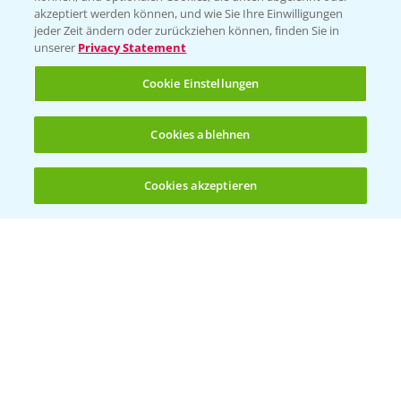
akzeptiert werden können, und wie Sie Ihre Einwilligungen
Vegetables Deutschland
jeder Zeit ändern oder zurückziehen können, finden Sie in
unserer
Privacy Statement
Infos
Cookie Einstellungen
LINKS
Cookies ablehnen
Apps
Wetter Aktuell
Cookies akzeptieren
Öffnen
Bis zu 4 Produkte vergleichen:
(noch 4)
BROSCHÜREN
Ackerbau
Saatgut
Sonderkulturen
Verantwortung & Sorgfalt