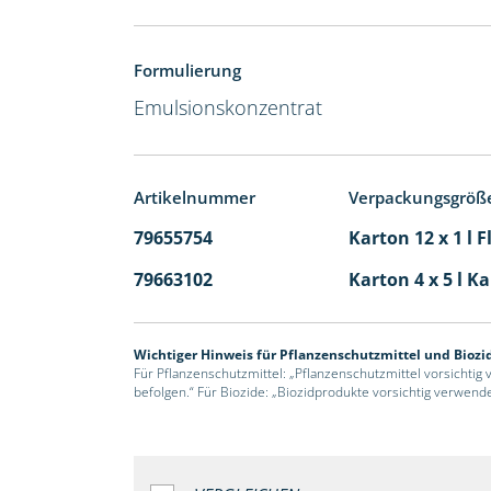
Formulierung
Emulsionskonzentrat
Artikelnummer
Verpackungsgröß
79655754
Karton 12 x 1 l 
79663102
Karton 4 x 5 l K
Wichtiger Hinweis für Pflanzenschutzmittel und Biozi
Für Pflanzenschutzmittel: „Pflanzenschutzmittel vorsichtig
befolgen.“ Für Biozide: „Biozidprodukte vorsichtig verwend