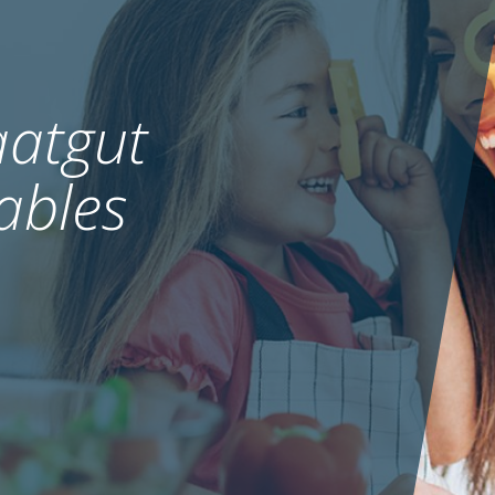
atgut
ables