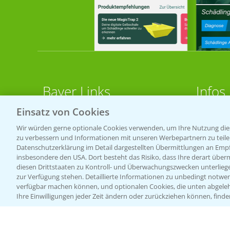
Bayer Links
Infos
Einsatz von Cookies
LINKS
Bayer Global
Wir würden gerne optionale Cookies verwenden, um Ihre Nutzung dies
zu verbessern und Informationen mit unseren Werbepartnern zu teilen.
Bayer CropScience World
Apps
Datenschutzerklärung im Detail dargestellten Übermittlungen an Empfä
Bayer Karriere
Wetter
insbesondere den USA. Dort besteht das Risiko, dass Ihre derart über
diesen Drittstaaten zu Kontroll- und Überwachungszwecken unterlie
Bayer CropScience Austria
zur Verfügung stehen. Detaillierte Informationen zu unbedingt notwen
BROSC
verfügbar machen können, und optionalen Cookies, die unten abgeleh
Bayer CropScience Schweiz
Ihre Einwilligungen jeder Zeit ändern oder zurückziehen können, finde
Acker
Presse
Saatg
Vegetables Deutschland