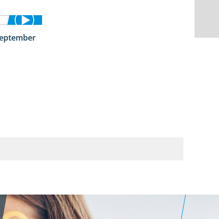
September
1:50