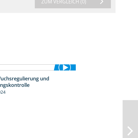
ZUM VERGLEICH
(0)
uchsregulierung und
1:37
ingskontrolle
024