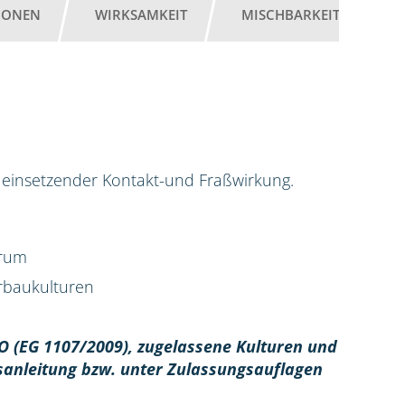
IONEN
WIRKSAMKEIT
MISCHBARKEIT
G
ell einsetzender Kontakt-und Fraßwirkung.
trum
erbaukulturen
O (EG 1107/2009), z
ugelassene Kulturen und
sanleitung bzw. unter Zulassungsauflagen