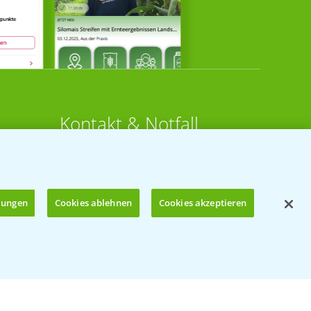
Kontakt & Notfall
Beratung auf WhatsApp
T.
+49 (0)174 346 564 1
llungen
Cookies ablehnen
Cookies akzeptieren
KONTAKT
n
Hilfe in Notfällen
Öffnen
T.
+49 (0)214/30-20220