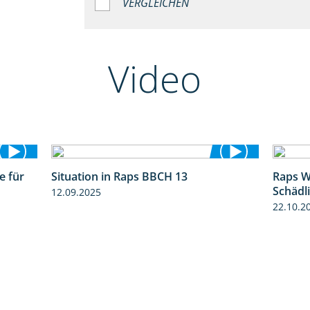
VERGLEICHEN
Video
e für
Situation in Raps BBCH 13
Raps W
3:01
1:51
Schädl
12.09.2025
22.10.2