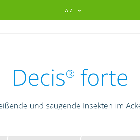
A-Z
Decis
forte
®
beißende und saugende Insekten im Ac