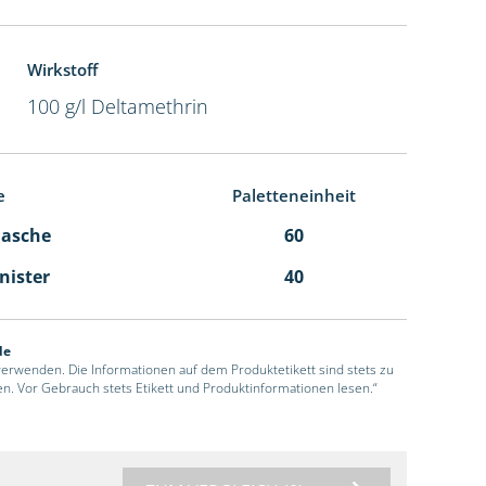
Wirkstoff
100 g/l Deltamethrin
e
Paletteneinheit
Flasche
60
anister
40
de
 verwenden. Die Informationen auf dem Produktetikett sind stets zu
en. Vor Gebrauch stets Etikett und Produktinformationen lesen.“