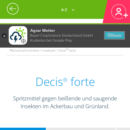
A-Z
Agrar Wetter
Öffnen
Bayer CropScience Deutschland GmbH
Kostenlos bei Google Play
®
Pflanzenschutzmittel / Insektizid / Decis
forte
Decis
forte
®
Spritzmittel gegen beißende und saugende
Insekten im Ackerbau und Grünland.