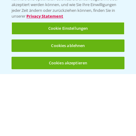
akzeptiert werden können, und wie Sie Ihre Einwilligungen
Vegetables Deutschland
jeder Zeit ändern oder zurückziehen können, finden Sie in
unserer
Privacy Statement
Infos
Cookie Einstellungen
LINKS
Cookies ablehnen
Apps
Wetter Aktuell
Cookies akzeptieren
Öffnen
Bis zu 4 Produkte vergleichen:
(noch 4)
BROSCHÜREN
Ackerbau
Saatgut
Sonderkulturen
Verantwortung & Sorgfalt