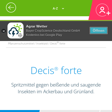
A-Z
Agrar Wetter
Öffnen
Bayer CropScience Deutschland GmbH
Kostenlos bei Google Play
®
Pflanzenschutzmittel / Insektizid / Decis
forte
Decis
forte
®
Spritzmittel gegen beißende und saugende
Insekten im Ackerbau und Grünland.