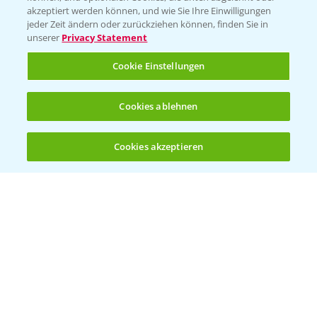
akzeptiert werden können, und wie Sie Ihre Einwilligungen
Vegetables Deutschland
jeder Zeit ändern oder zurückziehen können, finden Sie in
unserer
Privacy Statement
Infos
Cookie Einstellungen
LINKS
Cookies ablehnen
Apps
Wetter Aktuell
Cookies akzeptieren
Öffnen
Bis zu 4 Produkte vergleichen:
(noch 4)
BROSCHÜREN
Ackerbau
Saatgut
Sonderkulturen
Verantwortung & Sorgfalt