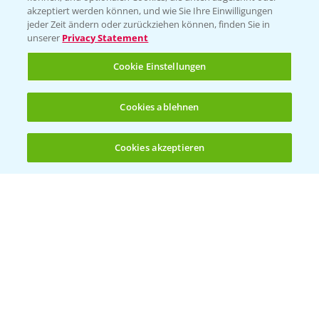
akzeptiert werden können, und wie Sie Ihre Einwilligungen
Vegetables Deutschland
jeder Zeit ändern oder zurückziehen können, finden Sie in
unserer
Privacy Statement
Infos
Cookie Einstellungen
LINKS
Cookies ablehnen
Apps
Wetter Aktuell
Cookies akzeptieren
Öffnen
Bis zu 4 Produkte vergleichen:
(noch 4)
BROSCHÜREN
Ackerbau
Saatgut
Sonderkulturen
Verantwortung & Sorgfalt