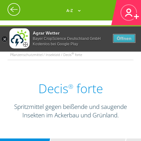
A-Z
Agrar Wetter
Öffnen
Bayer CropScience Deutschland GmbH
Kostenlos bei Google Play
®
Pflanzenschutzmittel / Insektizid / Decis
forte
Decis
forte
®
Spritzmittel gegen beißende und saugende
Insekten im Ackerbau und Grünland.