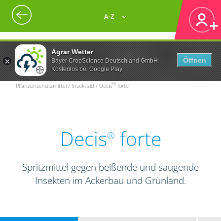
A-Z
Agrar Wetter
Öffnen
Bayer CropScience Deutschland GmbH
Kostenlos bei Google Play
®
Pflanzenschutzmittel / Insektizid / Decis
forte
Decis
forte
®
Spritzmittel gegen beißende und saugende
Insekten im Ackerbau und Grünland.