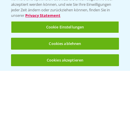
akzeptiert werden können, und wie Sie Ihre Einwilligungen
Vegetables Deutschland
jeder Zeit ändern oder zurückziehen können, finden Sie in
unserer
Privacy Statement
Infos
Cookie Einstellungen
LINKS
Cookies ablehnen
Apps
Wetter Aktuell
Cookies akzeptieren
Öffnen
Bis zu 4 Produkte vergleichen:
(noch 4)
BROSCHÜREN
Ackerbau
Saatgut
Sonderkulturen
Verantwortung & Sorgfalt