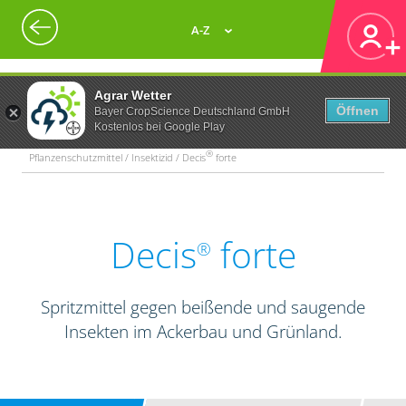
A-Z
Agrar Wetter
Öffnen
Bayer CropScience Deutschland GmbH
Kostenlos bei Google Play
®
Pflanzenschutzmittel / Insektizid / Decis
forte
Decis
forte
®
Spritzmittel gegen beißende und saugende
Insekten im Ackerbau und Grünland.