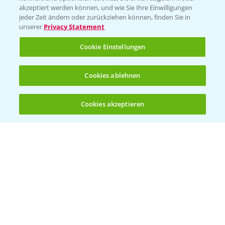
akzeptiert werden können, und wie Sie Ihre Einwilligungen
Vegetables Deutschland
jeder Zeit ändern oder zurückziehen können, finden Sie in
unserer
Privacy Statement
Infos
Cookie Einstellungen
LINKS
Cookies ablehnen
Apps
Wetter Aktuell
Cookies akzeptieren
Öffnen
Bis zu 4 Produkte vergleichen:
(noch 4)
BROSCHÜREN
Ackerbau
Saatgut
Sonderkulturen
Verantwortung & Sorgfalt