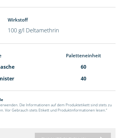
Wirkstoff
100 g/l Deltamethrin
e
Paletteneinheit
Flasche
60
anister
40
de
 verwenden. Die Informationen auf dem Produktetikett sind stets zu
en. Vor Gebrauch stets Etikett und Produktinformationen lesen.“