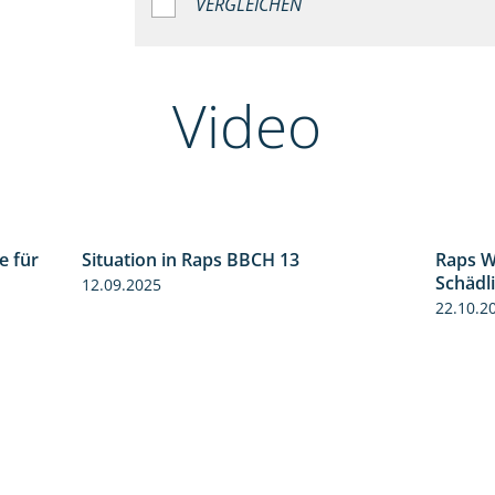
VERGLEICHEN
Video
e für
Situation in Raps BBCH 13
Raps W
3:01
1:51
Schädl
12.09.2025
22.10.2