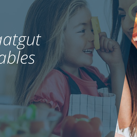
atgut
ables