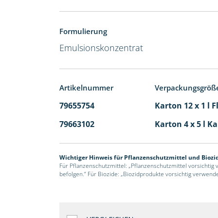
Formulierung
Emulsionskonzentrat
Artikelnummer
Verpackungsgröß
79655754
Karton 12 x 1 l 
79663102
Karton 4 x 5 l K
Wichtiger Hinweis für Pflanzenschutzmittel und Biozi
Für Pflanzenschutzmittel: „Pflanzenschutzmittel vorsichtig
befolgen.“ Für Biozide: „Biozidprodukte vorsichtig verwend