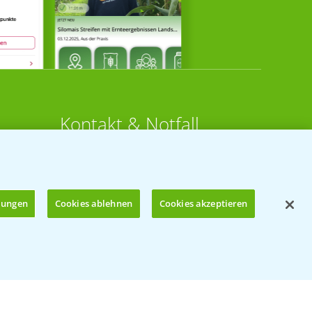
Kontakt & Notfall
Beratung auf WhatsApp
T.
+49 (0)174 346 564 1
llungen
Cookies ablehnen
Cookies akzeptieren
KONTAKT
n
Hilfe in Notfällen
Öffnen
T.
+49 (0)214/30-20220