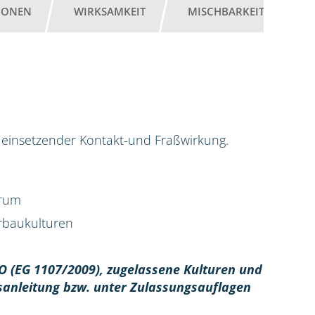
IONEN
WIRKSAMKEIT
MISCHBARKEIT
G
ell einsetzender Kontakt-und Fraßwirkung.
trum
erbaukulturen
O (EG 1107/2009), z
ugelassene Kulturen und
sanleitung bzw. unter Zulassungsauflagen