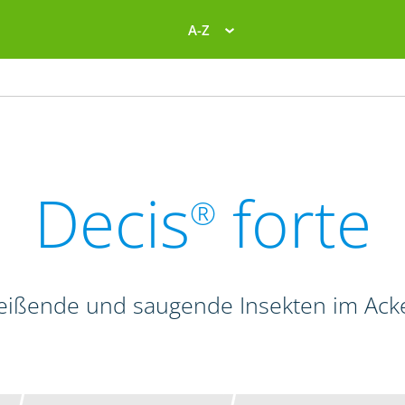
A-Z
Decis
forte
®
beißende und saugende Insekten im Ac