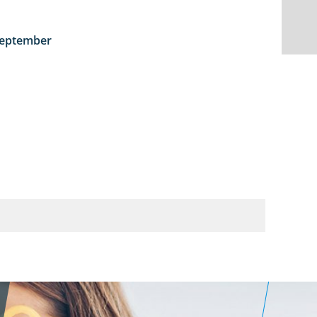
September
1:50