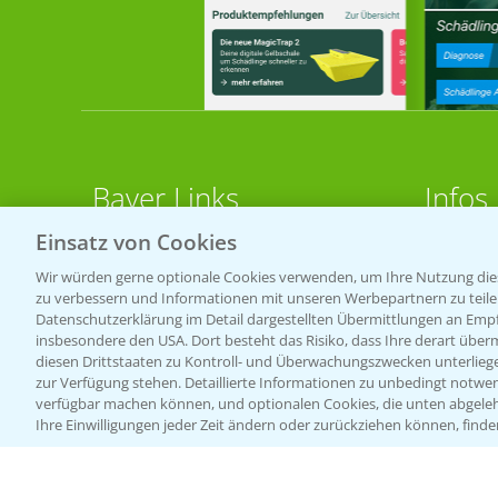
Bayer Links
Infos
Einsatz von Cookies
LINKS
Bayer Global
Wir würden gerne optionale Cookies verwenden, um Ihre Nutzung dies
zu verbessern und Informationen mit unseren Werbepartnern zu teilen.
Bayer CropScience World
Apps
Datenschutzerklärung im Detail dargestellten Übermittlungen an Empfä
Bayer Karriere
Wetter
insbesondere den USA. Dort besteht das Risiko, dass Ihre derart über
diesen Drittstaaten zu Kontroll- und Überwachungszwecken unterlie
Bayer CropScience Austria
zur Verfügung stehen. Detaillierte Informationen zu unbedingt notwen
BROSC
verfügbar machen können, und optionalen Cookies, die unten abgeleh
Bayer CropScience Schweiz
Ihre Einwilligungen jeder Zeit ändern oder zurückziehen können, finde
Acker
Presse
Saatg
Vegetables Deutschland