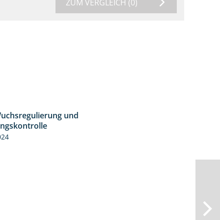
ZUM VERGLEICH
(0)
uchsregulierung und
1:37
ingskontrolle
024