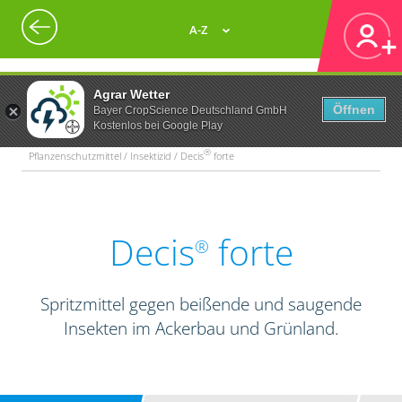
A-Z
Agrar Wetter
Öffnen
Bayer CropScience Deutschland GmbH
Kostenlos bei Google Play
®
Pflanzenschutzmittel / Insektizid / Decis
forte
Decis
forte
®
Spritzmittel gegen beißende und saugende
Insekten im Ackerbau und Grünland.