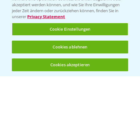
akzeptiert werden können, und wie Sie Ihre Einwilligungen
Vegetables Deutschland
jeder Zeit ändern oder zurückziehen können, finden Sie in
unserer
Privacy Statement
Infos
Cookie Einstellungen
LINKS
Cookies ablehnen
Apps
Wetter Aktuell
Cookies akzeptieren
Öffnen
Bis zu 4 Produkte vergleichen:
(noch 4)
BROSCHÜREN
Ackerbau
Saatgut
Sonderkulturen
Verantwortung & Sorgfalt