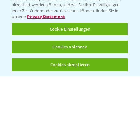
akzeptiert werden können, und wie Sie Ihre Einwilligungen
Vegetables Deutschland
jeder Zeit ändern oder zurückziehen können, finden Sie in
unserer
Privacy Statement
Infos
Cookie Einstellungen
LINKS
Cookies ablehnen
Apps
Wetter Aktuell
Cookies akzeptieren
Öffnen
Bis zu 4 Produkte vergleichen:
(noch 4)
BROSCHÜREN
Ackerbau
Saatgut
Sonderkulturen
Verantwortung & Sorgfalt