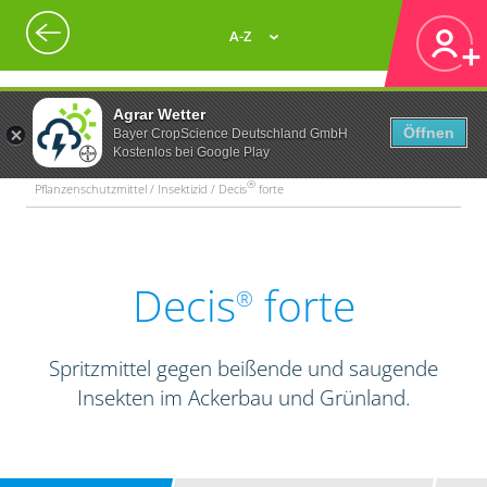
A-Z
Agrar Wetter
Öffnen
Bayer CropScience Deutschland GmbH
Kostenlos bei Google Play
®
Pflanzenschutzmittel / Insektizid / Decis
forte
Decis
forte
®
Spritzmittel gegen beißende und saugende
Insekten im Ackerbau und Grünland.