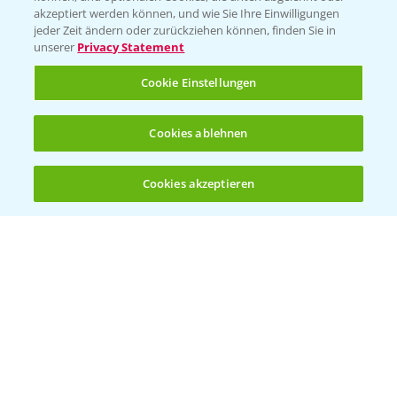
akzeptiert werden können, und wie Sie Ihre Einwilligungen
Vegetables Deutschland
jeder Zeit ändern oder zurückziehen können, finden Sie in
unserer
Privacy Statement
Infos
Cookie Einstellungen
LINKS
Cookies ablehnen
Apps
Wetter Aktuell
Cookies akzeptieren
Öffnen
Bis zu 4 Produkte vergleichen:
(noch 4)
BROSCHÜREN
Ackerbau
Saatgut
Sonderkulturen
Verantwortung & Sorgfalt