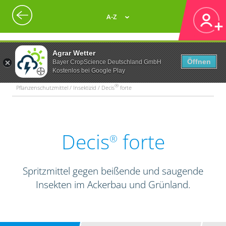
A-Z
Agrar Wetter
Öffnen
Bayer CropScience Deutschland GmbH
Kostenlos bei Google Play
®
Pflanzenschutzmittel / Insektizid / Decis
forte
Decis
forte
®
Spritzmittel gegen beißende und saugende
Insekten im Ackerbau und Grünland.