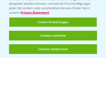
akzeptiert werden können, und wie Sie Ihre Einwilligungen
Vegetables Deutschland
jeder Zeit ändern oder zurückziehen können, finden Sie in
unserer
Privacy Statement
Infos
Cookie Einstellungen
LINKS
Cookies ablehnen
Apps
Wetter Aktuell
Cookies akzeptieren
Öffnen
Bis zu 4 Produkte vergleichen:
(noch 4)
BROSCHÜREN
Ackerbau
Saatgut
Sonderkulturen
Verantwortung & Sorgfalt