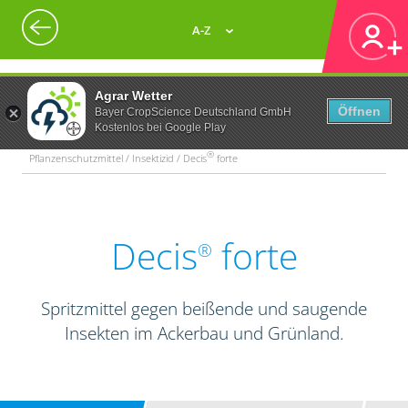
A-Z
Agrar Wetter
Öffnen
Bayer CropScience Deutschland GmbH
Kostenlos bei Google Play
®
Pflanzenschutzmittel / Insektizid / Decis
forte
Decis
forte
®
Spritzmittel gegen beißende und saugende
Insekten im Ackerbau und Grünland.