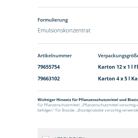
Formulierung
Emulsionskonzentrat
Artikelnummer
Verpackungsgröß
79655754
Karton 12 x 1 l 
79663102
Karton 4 x 5 l K
Wichtiger Hinweis für Pflanzenschutzmittel und Biozi
Für Pflanzenschutzmittel: „Pflanzenschutzmittel vorsichtig
befolgen.“ Für Biozide: „Biozidprodukte vorsichtig verwend