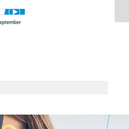
September
1:50