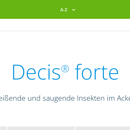
A-Z
Decis
forte
®
beißende und saugende Insekten im Ac