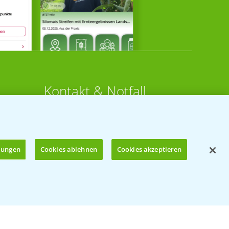
Kontakt & Notfall
Beratung auf WhatsApp
T.
+49 (0)174 346 564 1
llungen
Cookies ablehnen
Cookies akzeptieren
KONTAKT
n
Hilfe in Notfällen
Öffnen
T.
+49 (0)214/30-20220