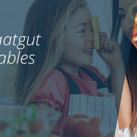
atgut
ables