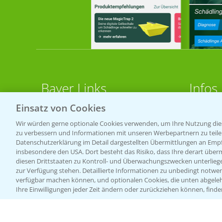
Bayer Links
Infos
Einsatz von Cookies
LINKS
Bayer Global
Wir würden gerne optionale Cookies verwenden, um Ihre Nutzung dies
zu verbessern und Informationen mit unseren Werbepartnern zu teilen.
Bayer CropScience World
Apps
Datenschutzerklärung im Detail dargestellten Übermittlungen an Empfä
Bayer Karriere
Wetter
insbesondere den USA. Dort besteht das Risiko, dass Ihre derart über
diesen Drittstaaten zu Kontroll- und Überwachungszwecken unterlie
Bayer CropScience Austria
zur Verfügung stehen. Detaillierte Informationen zu unbedingt notwen
BROSC
verfügbar machen können, und optionalen Cookies, die unten abgeleh
Bayer CropScience Schweiz
Ihre Einwilligungen jeder Zeit ändern oder zurückziehen können, finde
Acker
Presse
Saatg
Vegetables Deutschland