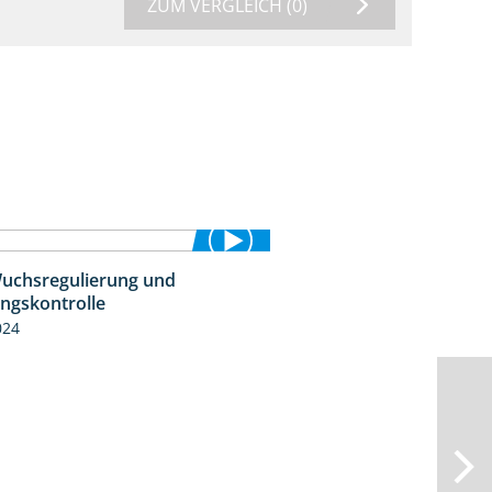
ZUM VERGLEICH
(0)
uchsregulierung und
1:37
ingskontrolle
024