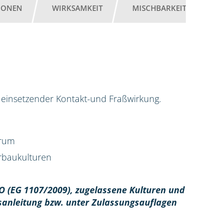
IONEN
WIRKSAMKEIT
MISCHBARKEIT
G
ell einsetzender Kontakt-und Fraßwirkung.
trum
erbaukulturen
O (EG 1107/2009), z
ugelassene Kulturen und
sanleitung bzw. unter Zulassungsauflagen