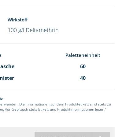
Wirkstoff
100 g/l Deltamethrin
e
Paletteneinheit
Flasche
60
anister
40
de
 verwenden. Die Informationen auf dem Produktetikett sind stets zu
en. Vor Gebrauch stets Etikett und Produktinformationen lesen.“