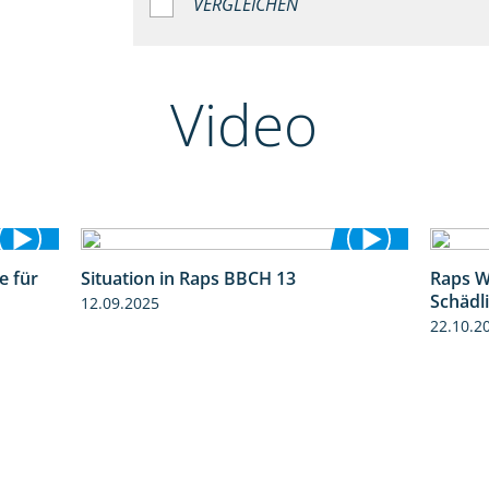
VERGLEICHEN
Video
e für
Situation in Raps BBCH 13
Raps W
3:01
1:51
Schädl
12.09.2025
22.10.2