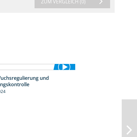
ZUM VERGLEICH
(0)
uchsregulierung und
1:37
ingskontrolle
024