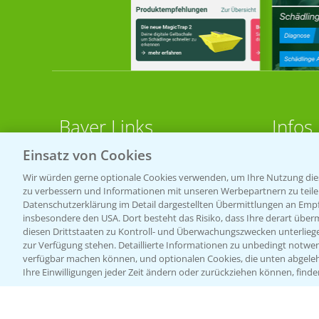
Bayer Links
Infos
Einsatz von Cookies
LINKS
Bayer Global
Wir würden gerne optionale Cookies verwenden, um Ihre Nutzung dies
zu verbessern und Informationen mit unseren Werbepartnern zu teilen.
Bayer CropScience World
Apps
Datenschutzerklärung im Detail dargestellten Übermittlungen an Empfä
Bayer Karriere
Wetter
insbesondere den USA. Dort besteht das Risiko, dass Ihre derart über
diesen Drittstaaten zu Kontroll- und Überwachungszwecken unterlie
Bayer CropScience Austria
zur Verfügung stehen. Detaillierte Informationen zu unbedingt notwen
BROSC
verfügbar machen können, und optionalen Cookies, die unten abgeleh
Bayer CropScience Schweiz
Ihre Einwilligungen jeder Zeit ändern oder zurückziehen können, finde
Acker
Presse
Saatg
Vegetables Deutschland