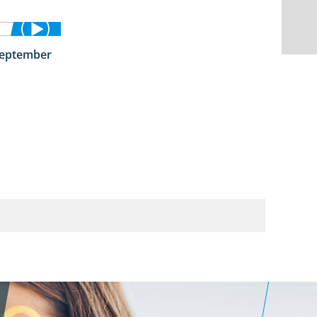
September
1:50