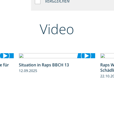
VERGLEICHEN
Video
e für
Situation in Raps BBCH 13
Raps W
3:01
1:51
Schädl
12.09.2025
22.10.2