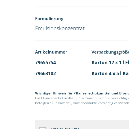
Formulierung
Emulsionskonzentrat
Artikelnummer
Verpackungsgröß
79655754
Karton 12 x 1 l 
79663102
Karton 4 x 5 l K
Wichtiger Hinweis für Pflanzenschutzmittel und Biozi
Für Pflanzenschutzmittel: „Pflanzenschutzmittel vorsichtig
befolgen.“ Für Biozide: „Biozidprodukte vorsichtig verwend