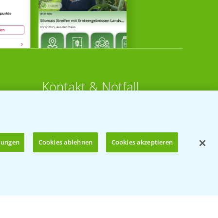
Kontakt & Notfall
Beratung auf WhatsApp
T.
+49 (0)174 346 564 1
llungen
Cookies ablehnen
Cookies akzeptieren
KONTAKT
n
Hilfe in Notfällen
Öffnen
T.
+49 (0)214/30-20220