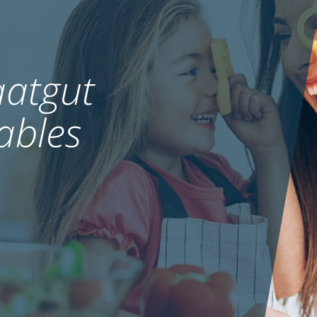
atgut
ables