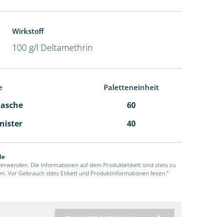
Wirkstoff
100 g/l Deltamethrin
e
Paletteneinheit
Flasche
60
anister
40
de
 verwenden. Die Informationen auf dem Produktetikett sind stets zu
en. Vor Gebrauch stets Etikett und Produktinformationen lesen.“