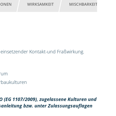
IONEN
WIRKSAMKEIT
MISCHBARKEIT
G
ell einsetzender Kontakt-und Fraßwirkung.
trum
erbaukulturen
O (EG 1107/2009), z
ugelassene Kulturen und
sanleitung bzw. unter Zulassungsauflagen