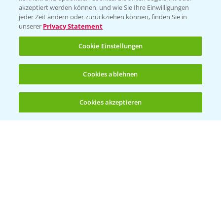
akzeptiert werden können, und wie Sie Ihre Einwilligungen
Vegetables Deutschland
jeder Zeit ändern oder zurückziehen können, finden Sie in
unserer
Privacy Statement
Infos
Cookie Einstellungen
LINKS
Cookies ablehnen
Apps
Wetter Aktuell
Cookies akzeptieren
Öffnen
Bis zu 4 Produkte vergleichen:
(noch 4)
BROSCHÜREN
Ackerbau
Saatgut
Sonderkulturen
Verantwortung & Sorgfalt