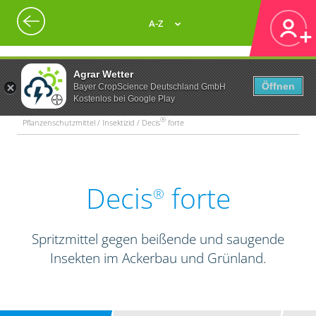
A-Z
Agrar Wetter
Öffnen
Bayer CropScience Deutschland GmbH
Kostenlos bei Google Play
®
Pflanzenschutzmittel / Insektizid / Decis
forte
Decis
forte
®
Spritzmittel gegen beißende und saugende
Insekten im Ackerbau und Grünland.