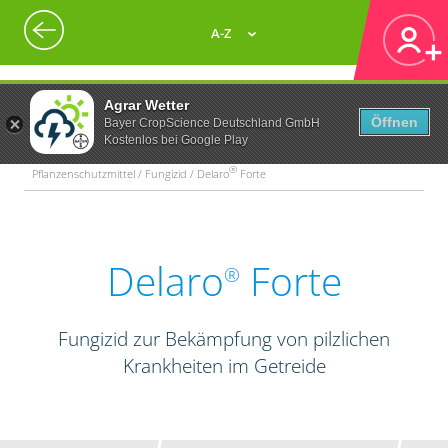
A-Z
Agrar Wetter
Öffnen
Bayer CropScience Deutschland GmbH
Kostenlos bei Google Play
®
Pflanzenschutzmittel / Fungizid / Delaro
Forte
Delaro
Forte
®
Fungizid zur Bekämpfung von pilzlichen
Krankheiten im Getreide