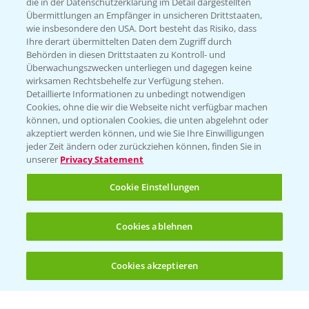
die in der Datenschutzerklärung im Detail dargestellten
Übermittlungen an Empfänger in unsicheren Drittstaaten,
Hilfe in Notfällen
wie insbesondere den USA. Dort besteht das Risiko, dass
Ihre derart übermittelten Daten dem Zugriff durch
T.
+49 (0)214/30-20220
Behörden in diesen Drittstaaten zu Kontroll- und
Überwachungszwecken unterliegen und dagegen keine
wirksamen Rechtsbehelfe zur Verfügung stehen.
Detaillierte Informationen zu unbedingt notwendigen
Cookies, ohne die wir die Webseite nicht verfügbar machen
können, und optionalen Cookies, die unten abgelehnt oder
akzeptiert werden können, und wie Sie Ihre Einwilligungen
jeder Zeit ändern oder zurückziehen können, finden Sie in
Folgen Sie uns
unserer
Privacy Statement
Cookie Einstellungen
Cookies ablehnen
Cookies akzeptieren
Allgemeine Nutzungsbedingungen
Datenschutzerklärung
Impressum
Gebrauchshinweise