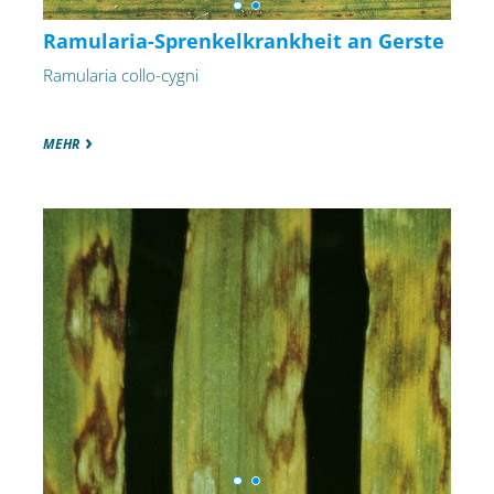
Ramularia-Sprenkelkrankheit an Gerste
Ramularia collo-cygni
MEHR