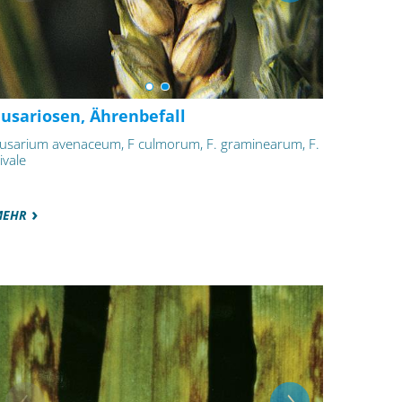
Fusariosen, Ährenbefall
usarium avenaceum, F culmorum, F. graminearum, F.
ivale
MEHR