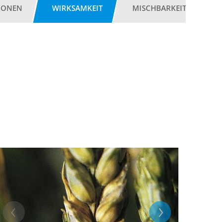
IONEN
WIRKSAMKEIT
MISCHBARKEIT
G