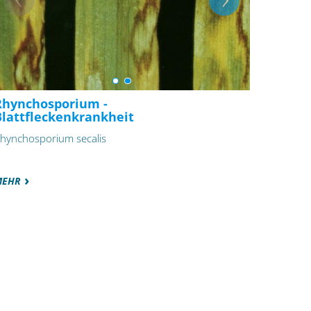
Rhynchosporium -
Blattfleckenkrankheit
hynchosporium secalis
MEHR