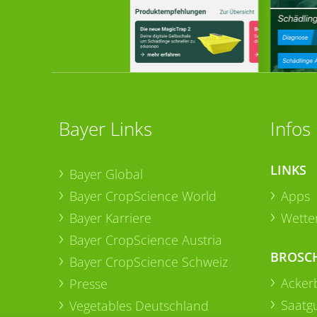
Bayer Links
Infos
LINKS
Bayer Global
Bayer CropScience World
Apps
Bayer Karriere
Wetter
Bayer CropScience Austria
BROSC
Bayer CropScience Schweiz
Acker
Presse
Saatg
Vegetables Deutschland