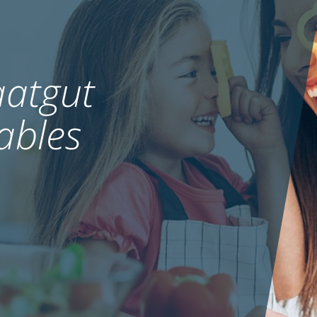
atgut
ables