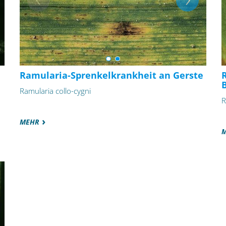
Ramularia-Sprenkelkrankheit an Gerste
Ramularia collo-cygni
R
MEHR