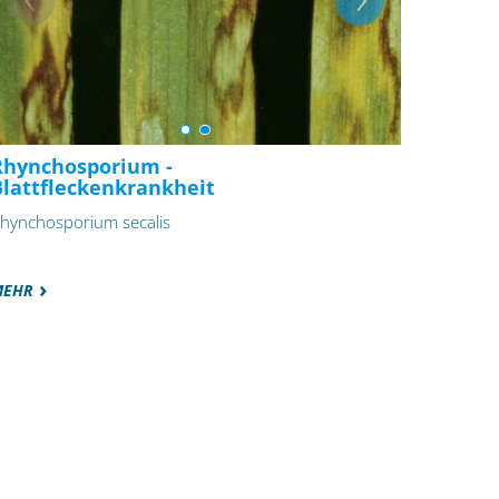
Rhynchosporium -
Blattfleckenkrankheit
hynchosporium secalis
MEHR