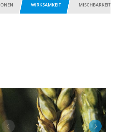
IONEN
WIRKSAMKEIT
MISCHBARKEIT
G