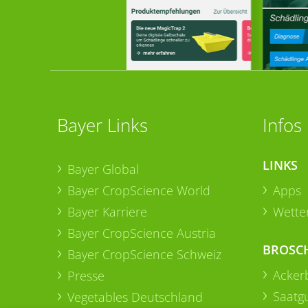
Bayer Links
Infos
LINKS
Bayer Global
Bayer CropScience World
Apps
Bayer Karriere
Wetter
Bayer CropScience Austria
BROSC
Bayer CropScience Schweiz
Acker
Presse
Saatg
Vegetables Deutschland