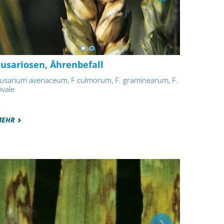
Fusariosen, Ährenbefall
usarium avenaceum, F culmorum, F. graminearum, F.
ivale
MEHR