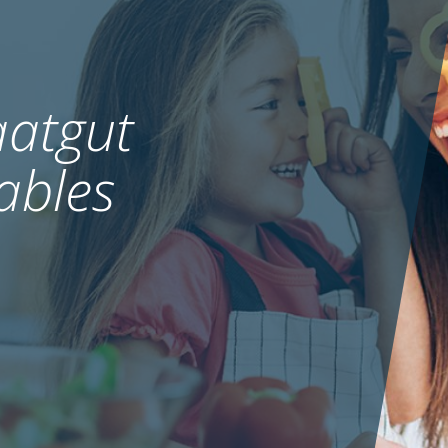
atgut
ables