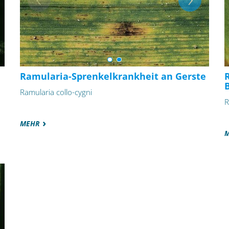
Ramularia-Sprenkelkrankheit an Gerste
Ramularia collo-cygni
R
MEHR